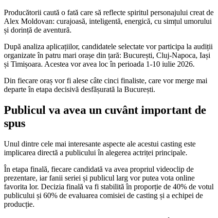
Producătorii caută o fată care să reflecte spiritul personajului creat de
Alex Moldovan: curajoasă, inteligentă, energică, cu simțul umorului
și dorință de aventură.
După analiza aplicațiilor, candidatele selectate vor participa la audiții
organizate în patru mari orașe din țară: București, Cluj-Napoca, Iași
și Timișoara. Acestea vor avea loc în perioada 1-10 iulie 2026.
Din fiecare oraș vor fi alese câte cinci finaliste, care vor merge mai
departe în etapa decisivă desfășurată la București.
Publicul va avea un cuvânt important de
spus
Unul dintre cele mai interesante aspecte ale acestui casting este
implicarea directă a publicului în alegerea actriței principale.
În etapa finală, fiecare candidată va avea propriul videoclip de
prezentare, iar fanii seriei și publicul larg vor putea vota online
favorita lor. Decizia finală va fi stabilită în proporție de 40% de votul
publicului și 60% de evaluarea comisiei de casting și a echipei de
producție.