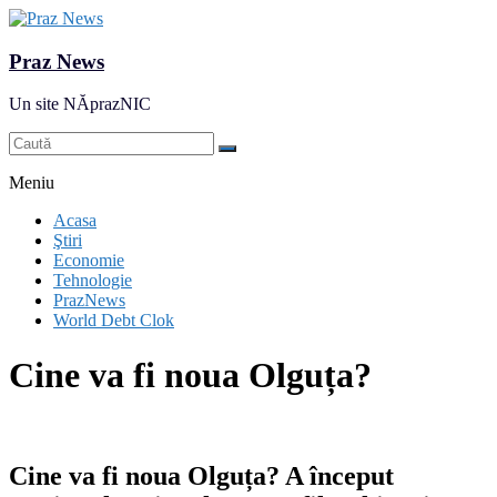
Praz News
Un site NĂprazNIC
Meniu
Acasa
Ştiri
Economie
Tehnologie
PrazNews
World Debt Clok
Cine va fi noua Olguța?
Cine va fi noua Olguța? A început