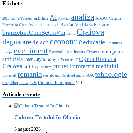
Etichete
analiza
AI
ASBO
2026
agricultura
Active Yourope
America
Asociatia
Asociatia Culturala BranArt
Asociatia Evolve
branzeturi
Bloggerilor Olteni
Craiova
branzeturiCumSeCuVin
china
economie
degustare
educatie
delaco
Erasmus +
eveniment
film
inteligenta
Festival
Inspire Cinema
Europa
Opera Romana
artificiala
IntenCity
IntenCity 2025
istorie
IT
proiect
Craiova
protectia mediului
politica
poluare
romania
tehnologie
SUA
Romanaia
stop abuzului de alcool
studiu
vin
UE
Uniunea Europeana
timp liber
Trump
Articole recente
Cultura Țestului în Oltenia
6 august 2026