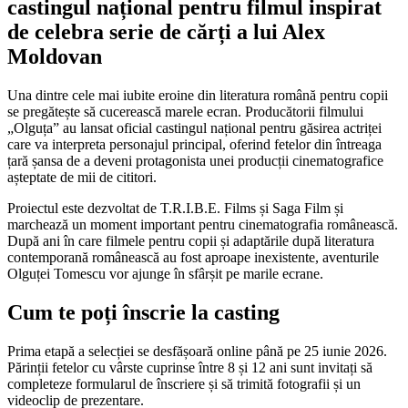
castingul național pentru filmul inspirat
de celebra serie de cărți a lui Alex
Moldovan
Una dintre cele mai iubite eroine din literatura română pentru copii
se pregătește să cucerească marele ecran. Producătorii filmului
„Olguța” au lansat oficial castingul național pentru găsirea actriței
care va interpreta personajul principal, oferind fetelor din întreaga
țară șansa de a deveni protagonista unei producții cinematografice
așteptate de mii de cititori.
Proiectul este dezvoltat de T.R.I.B.E. Films și Saga Film și
marchează un moment important pentru cinematografia românească.
După ani în care filmele pentru copii și adaptările după literatura
contemporană românească au fost aproape inexistente, aventurile
Olguței Tomescu vor ajunge în sfârșit pe marile ecrane.
Cum te poți înscrie la casting
Prima etapă a selecției se desfășoară online până pe 25 iunie 2026.
Părinții fetelor cu vârste cuprinse între 8 și 12 ani sunt invitați să
completeze formularul de înscriere și să trimită fotografii și un
videoclip de prezentare.