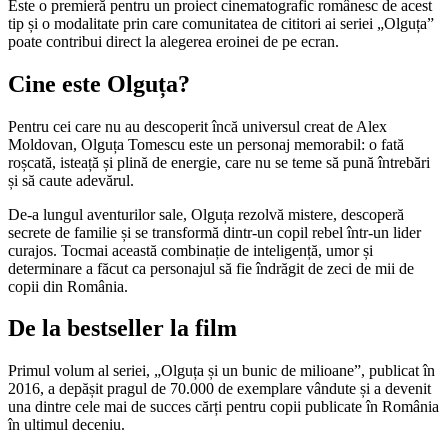
Este o premieră pentru un proiect cinematografic românesc de acest
tip și o modalitate prin care comunitatea de cititori ai seriei „Olguța”
poate contribui direct la alegerea eroinei de pe ecran.
Cine este Olguța?
Pentru cei care nu au descoperit încă universul creat de Alex
Moldovan, Olguța Tomescu este un personaj memorabil: o fată
roșcată, isteață și plină de energie, care nu se teme să pună întrebări
și să caute adevărul.
De-a lungul aventurilor sale, Olguța rezolvă mistere, descoperă
secrete de familie și se transformă dintr-un copil rebel într-un lider
curajos. Tocmai această combinație de inteligență, umor și
determinare a făcut ca personajul să fie îndrăgit de zeci de mii de
copii din România.
De la bestseller la film
Primul volum al seriei, „Olguța și un bunic de milioane”, publicat în
2016, a depășit pragul de 70.000 de exemplare vândute și a devenit
una dintre cele mai de succes cărți pentru copii publicate în România
în ultimul deceniu.