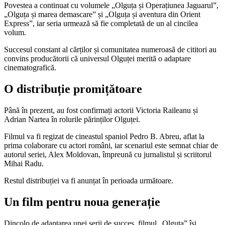
Povestea a continuat cu volumele „Olguța și Operațiunea Jaguarul”,
„Olguța și marea demascare” și „Olguța și aventura din Orient
Express”, iar seria urmează să fie completată de un al cincilea
volum.
Succesul constant al cărților și comunitatea numeroasă de cititori au
convins producătorii că universul Olguței merită o adaptare
cinematografică.
O distribuție promițătoare
Până în prezent, au fost confirmați actorii Victoria Raileanu și
Adrian Nartea în rolurile părinților Olguței.
Filmul va fi regizat de cineastul spaniol Pedro B. Abreu, aflat la
prima colaborare cu actori români, iar scenariul este semnat chiar de
autorul seriei, Alex Moldovan, împreună cu jurnalistul și scriitorul
Mihai Radu.
Restul distribuției va fi anunțat în perioada următoare.
Un film pentru noua generație
Dincolo de adaptarea unei serii de succes, filmul „Olguța” își