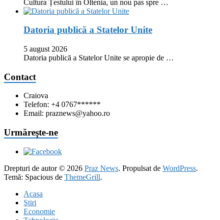
Cultura Țestului în Oltenia, un nou pas spre …
Datoria publică a Statelor Unite
5 august 2026
Datoria publică a Statelor Unite se apropie de …
Contact
Craiova
Telefon: +4 0767******
Email: praznews@yahoo.ro
Urmăreşte-ne
Drepturi de autor © 2026
Praz News
. Propulsat de
WordPress
.
Temă: Spacious de
ThemeGrill
.
Acasa
Ştiri
Economie