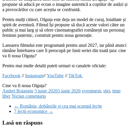
propune să aducă pe ecran o imagine autentică a copiilor de astăzi și
a provocărilor cu care aceștia se confruntă.
Pentru mulți cititori, Olguța este deja un model de curaj, loialitate și
spirit de aventură. Filmul își propune să ducă aceste valori către un
public și mai larg și să ofere cinematografiei românești un personaj
feminin puternic, construit pentru noua generație.
Lansarea filmului este programată pentru anul 2027, iar până atunci
rămâne întrebarea care îi preocupă pe fanii seriei din toată țara: cine
va fi noua Olguța?
Pentru mai multe detalii puteti urmari si canalele oficiale:
Facebook
//
Instagram
//
YouTube
//
TikTok
Cine va fi noua Olguța?
Andrei Boiangiu
5 iunie 2026
5 iunie 2026
eveniment
,
stiri
,
timp
liber
Niciun comentariu
←
România, dobânzile și cea mai scumpă lecție
7 lecții economice
→
Lasă un răspuns