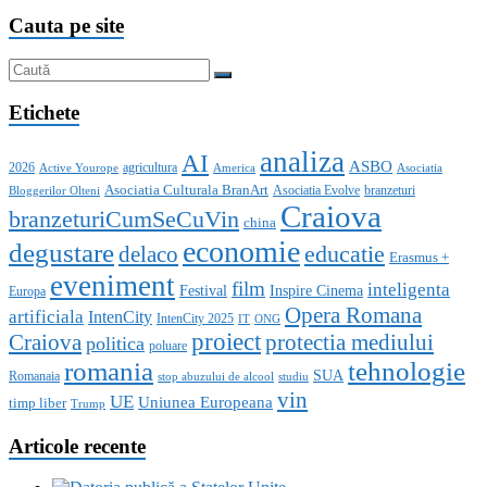
Cauta pe site
Etichete
analiza
AI
ASBO
2026
agricultura
Active Yourope
America
Asociatia
Asociatia Culturala BranArt
Asociatia Evolve
branzeturi
Bloggerilor Olteni
Craiova
branzeturiCumSeCuVin
china
economie
degustare
educatie
delaco
Erasmus +
eveniment
film
inteligenta
Festival
Inspire Cinema
Europa
Opera Romana
artificiala
IntenCity
IntenCity 2025
IT
ONG
proiect
Craiova
protectia mediului
politica
poluare
romania
tehnologie
SUA
Romanaia
stop abuzului de alcool
studiu
vin
UE
Uniunea Europeana
timp liber
Trump
Articole recente