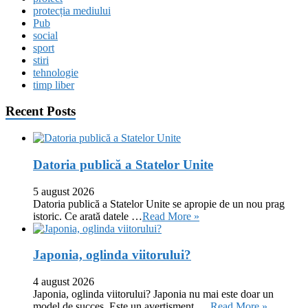
protecția mediului
Pub
social
sport
stiri
tehnologie
timp liber
Recent Posts
Datoria publică a Statelor Unite
5 august 2026
Datoria publică a Statelor Unite se apropie de un nou prag
istoric. Ce arată datele …
Read More »
Japonia, oglinda viitorului?
4 august 2026
Japonia, oglinda viitorului? Japonia nu mai este doar un
model de succes. Este un avertisment. …
Read More »