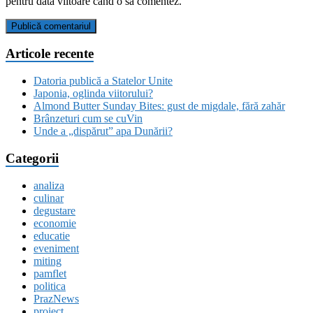
pentru data viitoare când o să comentez.
Articole recente
Datoria publică a Statelor Unite
Japonia, oglinda viitorului?
Almond Butter Sunday Bites: gust de migdale, fără zahăr
Brânzeturi cum se cuVin
Unde a „dispărut” apa Dunării?
Categorii
analiza
culinar
degustare
economie
educatie
eveniment
miting
pamflet
politica
PrazNews
proiect