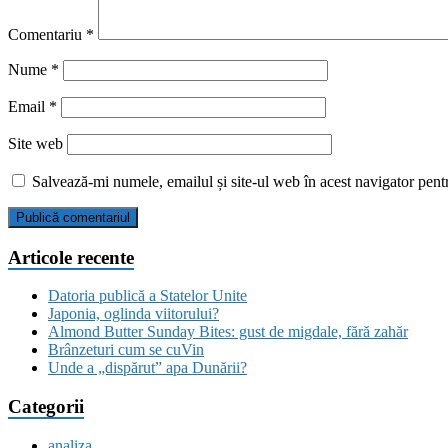
Comentariu
*
Nume
*
Email
*
Site web
Salvează-mi numele, emailul și site-ul web în acest navigator pent
Articole recente
Datoria publică a Statelor Unite
Japonia, oglinda viitorului?
Almond Butter Sunday Bites: gust de migdale, fără zahăr
Brânzeturi cum se cuVin
Unde a „dispărut” apa Dunării?
Categorii
analiza