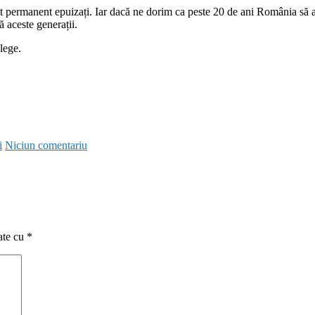
nt permanent epuizați. Iar dacă ne dorim ca peste 20 de ani România să aib
 aceste generații.
lege.
i
Niciun comentariu
ate cu
*