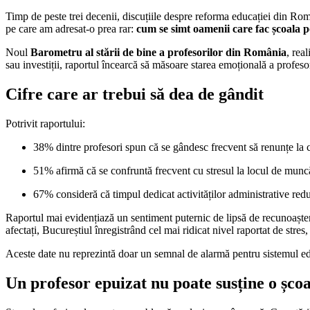
Timp de peste trei decenii, discuțiile despre reforma educației din Româ
pe care am adresat-o prea rar:
cum se simt oamenii care fac școala po
Noul
Barometru al stării de bine a profesorilor din România
, rea
sau investiții, raportul încearcă să măsoare starea emoțională a profesor
Cifre care ar trebui să dea de gândit
Potrivit raportului:
38% dintre profesori spun că se gândesc frecvent să renunțe la 
51% afirmă că se confruntă frecvent cu stresul la locul de munc
67% consideră că timpul dedicat activităților administrative redu
Raportul mai evidențiază un sentiment puternic de lipsă de recunoaștere s
afectați, Bucureștiul înregistrând cel mai ridicat nivel raportat de stres
Aceste date nu reprezintă doar un semnal de alarmă pentru sistemul educ
Un profesor epuizat nu poate susține o șco