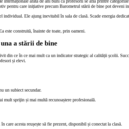
internaționale arată de ani buni că profesorii se află printre categoriile
otiv pentru care inițiative precum Barometrul stării de bine pot deveni i
l individual. Ele ajung inevitabil în sala de clasă. Scade energia dedicată 
a este construită, înainte de toate, prin oameni.
una a stării de bine
ivit din ce în ce mai mult ca un indicator strategic al calității școlii. S
fesori și elevi.
 nu un subiect secundar.
ai mult sprijin și mai multă recunoaștere profesională.
n care acesta reușește să fie prezent, disponibil și conectat la clasă.