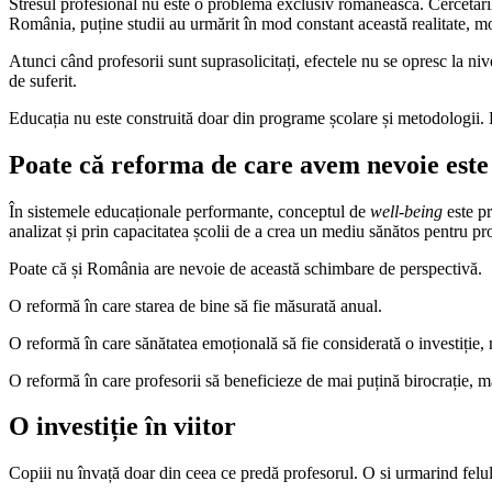
Stresul profesional nu este o problemă exclusiv românească. Cercetările 
România, puține studii au urmărit în mod constant această realitate, m
Atunci când profesorii sunt suprasolicitați, efectele nu se opresc la nive
de suferit.
Educația nu este construită doar din programe școlare și metodologii. E
Poate că reforma de care avem nevoie este 
În sistemele educaționale performante, conceptul de
well-being
este pr
analizat și prin capacitatea școlii de a crea un mediu sănătos pentru pro
Poate că și România are nevoie de această schimbare de perspectivă.
O reformă în care starea de bine să fie măsurată anual.
O reformă în care sănătatea emoțională să fie considerată o investiție,
O reformă în care profesorii să beneficieze de mai puțină birocrație, m
O investiție în viitor
Copiii nu învață doar din ceea ce predă profesorul. O si urmarind felul î