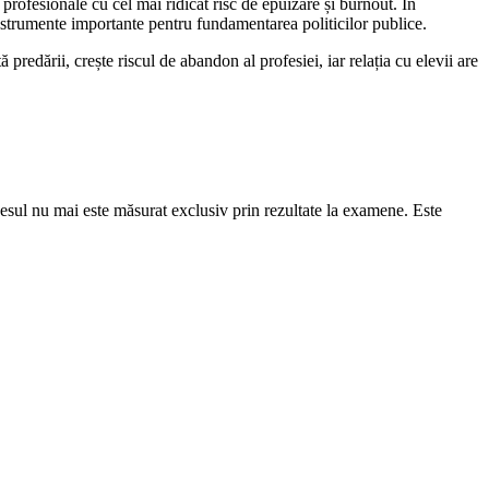
 profesionale cu cel mai ridicat risc de epuizare și burnout. În
nstrumente importante pentru fundamentarea politicilor publice.
predării, crește riscul de abandon al profesiei, iar relația cu elevii are
uccesul nu mai este măsurat exclusiv prin rezultate la examene. Este