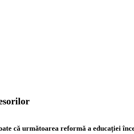
esorilor
poate că următoarea reformă a educației înc