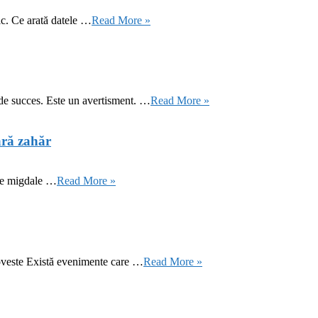
ic. Ce arată datele …
Read More »
 de succes. Este un avertisment. …
Read More »
ără zahăr
 de migdale …
Read More »
oveste Există evenimente care …
Read More »