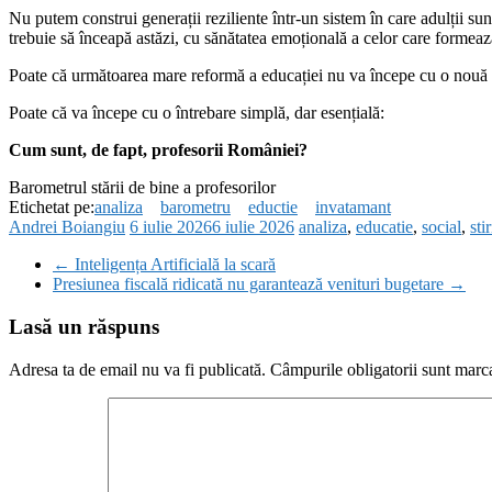
Nu putem construi generații reziliente într-un sistem în care adulții su
trebuie să înceapă astăzi, cu sănătatea emoțională a celor care formează
Poate că următoarea mare reformă a educației nu va începe cu o nouă 
Poate că va începe cu o întrebare simplă, dar esențială:
Cum sunt, de fapt, profesorii României?
Barometrul stării de bine a profesorilor
Etichetat pe:
analiza
barometru
eductie
invatamant
Andrei Boiangiu
6 iulie 2026
6 iulie 2026
analiza
,
educatie
,
social
,
stir
←
Inteligența Artificială la scară
Presiunea fiscală ridicată nu garantează venituri bugetare
→
Lasă un răspuns
Adresa ta de email nu va fi publicată.
Câmpurile obligatorii sunt marc