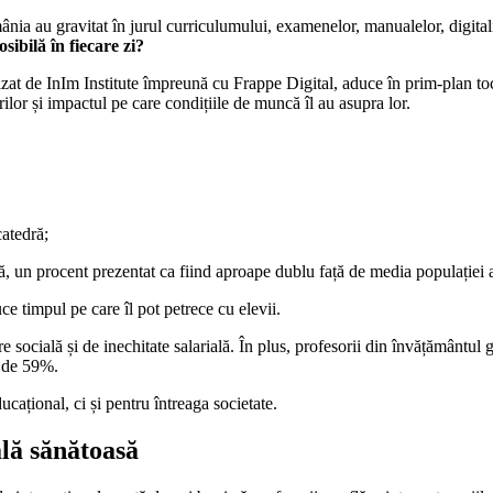
nia au gravitat în jurul curriculumului, examenelor, manualelor, digitaliz
sibilă în fiecare zi?
lizat de InIm Institute împreună cu Frappe Digital, aduce în prim-plan to
ilor și impactul pe care condițiile de muncă îl au asupra lor.
catedră;
ă, un procent prezentat ca fiind aproape dublu față de media populației 
ce timpul pe care îl pot petrece cu elevii.
ocială și de inechitate salarială. În plus, profesorii din învățământul gim
, de 59%.
ațional, ci și pentru întreaga societate.
ală sănătoasă