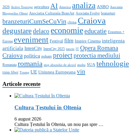
analiza
AI
ASBO
2026
agricultura
Active Yourope
America
Asociatia
Asociatia Culturala BranArt
Asociatia Evolve
branzeturi
Bloggerilor Olteni
Craiova
branzeturiCumSeCuVin
china
economie
degustare
educatie
delaco
Erasmus +
eveniment
film
inteligenta
Festival
Inspire Cinema
Europa
Opera Romana
artificiala
IntenCity
IntenCity 2025
istorie
IT
proiect
Craiova
protectia mediului
politica
poluare
romania
tehnologie
SUA
Romanaia
stop abuzului de alcool
studiu
vin
UE
Uniunea Europeana
timp liber
Trump
Articole recente
Cultura Țestului în Oltenia
6 august 2026
Cultura Țestului în Oltenia, un nou pas spre …