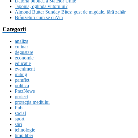
Datoria publică a Statelor Unite
Japonia, oglinda viitorului?
Almond Butter Sunday Bites: gust de migdale, fără zahăr
Brânzeturi cum se cuVin
Categorii
analiza
culinar
degustare
economie
educatie
eveniment
miting
pamflet
politica
PrazNews
proiect
protecția mediului
Pub
social
sport
stiri
tehnologie
timp liber