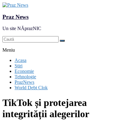
Praz News
Un site NĂprazNIC
Meniu
Acasa
Ştiri
Economie
Tehnologie
PrazNews
World Debt Clok
TikTok și protejarea
integrității alegerilor