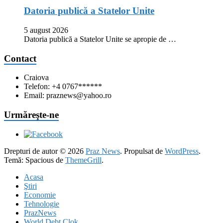
Datoria publică a Statelor Unite
5 august 2026
Datoria publică a Statelor Unite se apropie de …
Contact
Craiova
Telefon: +4 0767******
Email: praznews@yahoo.ro
Urmăreşte-ne
Drepturi de autor © 2026
Praz News
. Propulsat de
WordPress
.
Temă: Spacious de
ThemeGrill
.
Acasa
Ştiri
Economie
Tehnologie
PrazNews
World Debt Clok