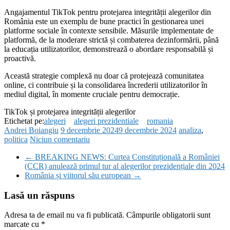
Angajamentul TikTok pentru protejarea integrității alegerilor din
România este un exemplu de bune practici în gestionarea unei
platforme sociale în contexte sensibile. Măsurile implementate de
platformă, de la moderare strictă și combaterea dezinformării, până
la educația utilizatorilor, demonstrează o abordare responsabilă și
proactivă.
Această strategie complexă nu doar că protejează comunitatea
online, ci contribuie și la consolidarea încrederii utilizatorilor în
mediul digital, în momente cruciale pentru democrație.
TikTok și protejarea integrității alegerilor
Etichetat pe:
alegeri
alegeri prezidentiale
romania
Andrei Boiangiu
9 decembrie 2024
9 decembrie 2024
analiza
,
politica
Niciun comentariu
←
BREAKING NEWS: Curtea Constituțională a României
(CCR) anulează primul tur al alegerilor prezidențiale din 2024
România și viitorul său european
→
Lasă un răspuns
Adresa ta de email nu va fi publicată.
Câmpurile obligatorii sunt
marcate cu
*