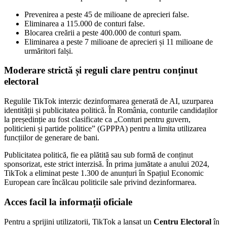
Prevenirea a peste 45 de milioane de aprecieri false.
Eliminarea a 115.000 de conturi false.
Blocarea creării a peste 400.000 de conturi spam.
Eliminarea a peste 7 milioane de aprecieri și 11 milioane de
urmăritori falși.
Moderare strictă și reguli clare pentru conținut
electoral
Regulile TikTok interzic dezinformarea generată de AI, uzurparea
identității și publicitatea politică. În România, conturile candidaților
la președinție au fost clasificate ca „Conturi pentru guvern,
politicieni și partide politice” (GPPPA) pentru a limita utilizarea
funcțiilor de generare de bani.
Publicitatea politică, fie ea plătită sau sub formă de conținut
sponsorizat, este strict interzisă. În prima jumătate a anului 2024,
TikTok a eliminat peste 1.300 de anunțuri în Spațiul Economic
European care încălcau politicile sale privind dezinformarea.
Acces facil la informații oficiale
Pentru a sprijini utilizatorii, TikTok a lansat un
Centru Electoral
în