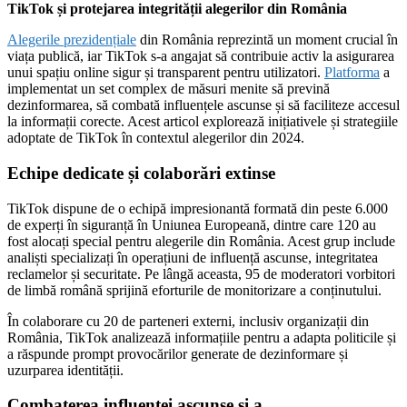
TikTok și protejarea integrității alegerilor din România
Alegerile prezidențiale
din România reprezintă un moment crucial în
viața publică, iar TikTok s-a angajat să contribuie activ la asigurarea
unui spațiu online sigur și transparent pentru utilizatori.
Platforma
a
implementat un set complex de măsuri menite să prevină
dezinformarea, să combată influențele ascunse și să faciliteze accesul
la informații corecte. Acest articol explorează inițiativele și strategiile
adoptate de TikTok în contextul alegerilor din 2024.
Echipe dedicate și colaborări extinse
TikTok dispune de o echipă impresionantă formată din peste 6.000
de experți în siguranță în Uniunea Europeană, dintre care 120 au
fost alocați special pentru alegerile din România. Acest grup include
analiști specializați în operațiuni de influență ascunse, integritatea
reclamelor și securitate. Pe lângă aceasta, 95 de moderatori vorbitori
de limbă română sprijină eforturile de monitorizare a conținutului.
În colaborare cu 20 de parteneri externi, inclusiv organizații din
România, TikTok analizează informațiile pentru a adapta politicile și
a răspunde prompt provocărilor generate de dezinformare și
uzurparea identității.
Combaterea influenței ascunse și a