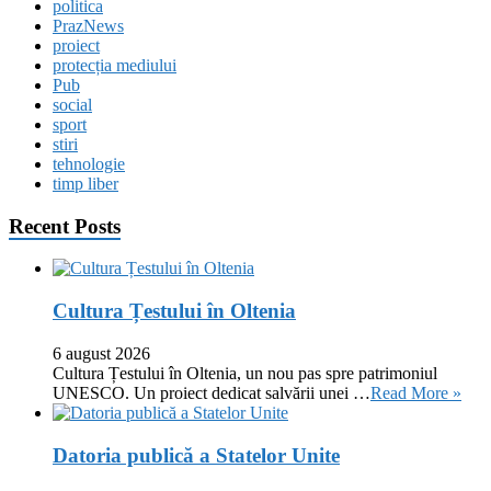
politica
PrazNews
proiect
protecția mediului
Pub
social
sport
stiri
tehnologie
timp liber
Recent Posts
Cultura Țestului în Oltenia
6 august 2026
Cultura Țestului în Oltenia, un nou pas spre patrimoniul
UNESCO. Un proiect dedicat salvării unei …
Read More »
Datoria publică a Statelor Unite