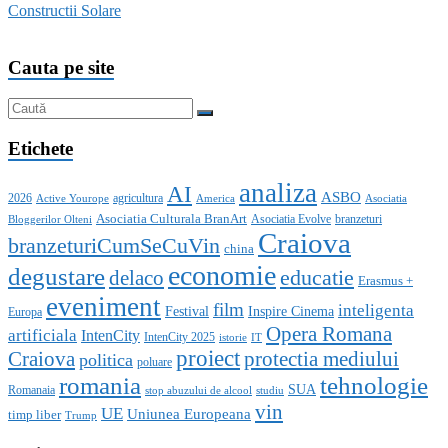
Constructii Solare
Cauta pe site
Etichete
analiza
AI
ASBO
2026
agricultura
Active Yourope
America
Asociatia
Asociatia Culturala BranArt
Asociatia Evolve
branzeturi
Bloggerilor Olteni
Craiova
branzeturiCumSeCuVin
china
economie
degustare
educatie
delaco
Erasmus +
eveniment
film
inteligenta
Festival
Inspire Cinema
Europa
Opera Romana
artificiala
IntenCity
IntenCity 2025
istorie
IT
proiect
Craiova
protectia mediului
politica
poluare
romania
tehnologie
SUA
Romanaia
stop abuzului de alcool
studiu
vin
UE
Uniunea Europeana
timp liber
Trump