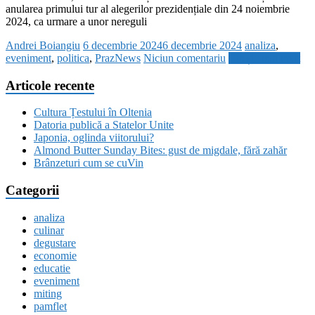
anularea primului tur al alegerilor prezidențiale din 24 noiembrie
2024, ca urmare a unor nereguli
Andrei Boiangiu
6 decembrie 2024
6 decembrie 2024
analiza
,
eveniment
,
politica
,
PrazNews
Niciun comentariu
Citește mai mult
Articole recente
Cultura Țestului în Oltenia
Datoria publică a Statelor Unite
Japonia, oglinda viitorului?
Almond Butter Sunday Bites: gust de migdale, fără zahăr
Brânzeturi cum se cuVin
Categorii
analiza
culinar
degustare
economie
educatie
eveniment
miting
pamflet