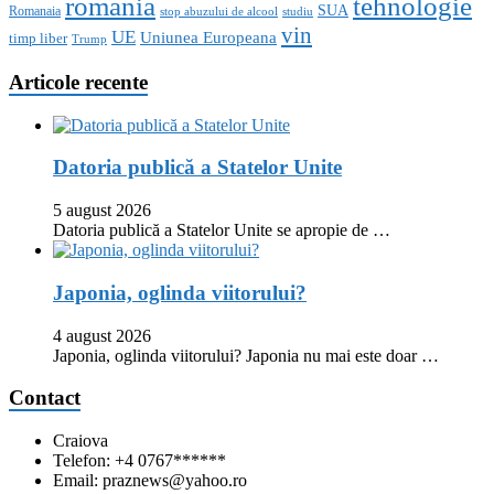
romania
tehnologie
SUA
Romanaia
stop abuzului de alcool
studiu
vin
UE
Uniunea Europeana
timp liber
Trump
Articole recente
Datoria publică a Statelor Unite
5 august 2026
Datoria publică a Statelor Unite se apropie de …
Japonia, oglinda viitorului?
4 august 2026
Japonia, oglinda viitorului? Japonia nu mai este doar …
Contact
Craiova
Telefon: +4 0767******
Email: praznews@yahoo.ro