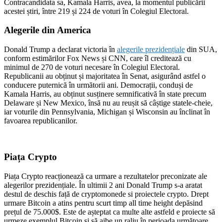
Contracandidata sa, Kamala Harris, avea, la momentul publicării
acestei știri, între 219 și 224 de voturi în Colegiul Electoral.
Alegerile din America
Donald Trump a declarat victoria în
alegerile prezidențiale
din SUA,
conform estimărilor Fox News și CNN, care îl creditează cu
minimul de 270 de voturi necesare în Colegiul Electoral.
Republicanii au obținut și majoritatea în Senat, asigurând astfel o
conducere puternică în următorii ani. Democrații, conduși de
Kamala Harris, au obținut susținere semnificativă în state precum
Delaware și New Mexico, însă nu au reușit să câștige statele-cheie,
iar voturile din Pennsylvania, Michigan și Wisconsin au înclinat în
favoarea republicanilor.
Piața Crypto
Piața Crypto reacționează ca urmare a rezultatelor preconizate ale
alegerilor prezidențiale. În ultimii 2 ani Donald Trump s-a aratat
destul de deschis față de cryptomonede si proiectele crypto. Drept
urmare Bitcoin a atins pentru scurt timp all time height depăsind
prețul de 75.000$. Este de așteptat ca multe alte astfeld e proiecte să
urmeze exemplul Bitcoin și să aibe un raliu în perioada următoare.