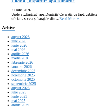
Unde a „dispărut” apa Dunării?
31 iulie 2026
Unde a „dispărut” apa Dunării? Ce arată, de fapt, debitele
oficiale, seceta și barajele din …
Read More »
Arhive
august 2026
iulie 2026
iunie 2026
mai 2026
aprilie 2026
martie 2026
februarie 2026
ianuarie 2026
decembrie 2025
noiembrie 2025
octombrie 2025
septembrie 2025
august 2025
iulie 2025
iunie 2025
mai 2025
aprilie 2025