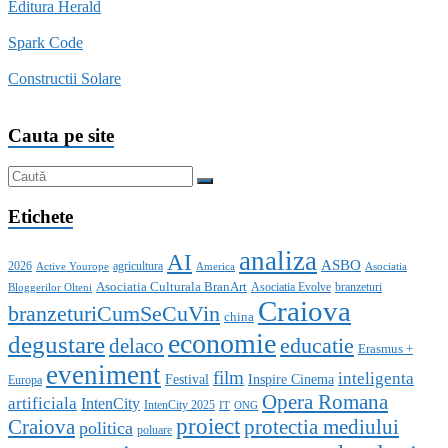
Editura Herald
Spark Code
Constructii Solare
Cauta pe site
Etichete
analiza
AI
ASBO
2026
agricultura
Active Yourope
America
Asociatia
Asociatia Culturala BranArt
Asociatia Evolve
branzeturi
Bloggerilor Olteni
Craiova
branzeturiCumSeCuVin
china
economie
degustare
educatie
delaco
Erasmus +
eveniment
film
inteligenta
Festival
Inspire Cinema
Europa
Opera Romana
artificiala
IntenCity
IntenCity 2025
IT
ONG
proiect
Craiova
protectia mediului
politica
poluare