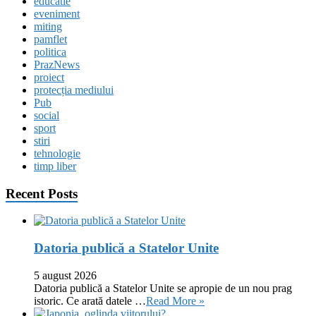
educatie
eveniment
miting
pamflet
politica
PrazNews
proiect
protecția mediului
Pub
social
sport
stiri
tehnologie
timp liber
Recent Posts
Datoria publică a Statelor Unite
5 august 2026
Datoria publică a Statelor Unite se apropie de un nou prag
istoric. Ce arată datele …
Read More »