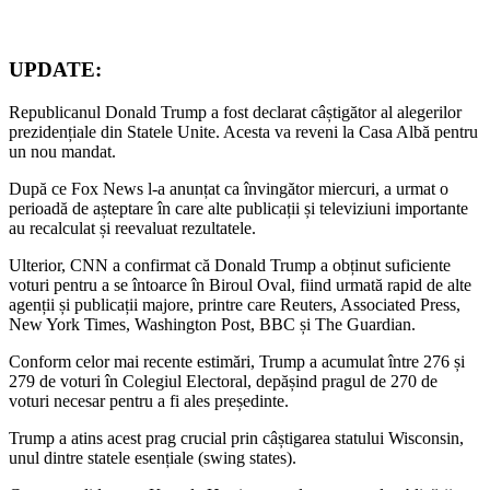
UPDATE:
Republicanul Donald Trump a fost declarat câștigător al alegerilor
prezidențiale din Statele Unite. Acesta va reveni la Casa Albă pentru
un nou mandat.
După ce Fox News l-a anunțat ca învingător miercuri, a urmat o
perioadă de așteptare în care alte publicații și televiziuni importante
au recalculat și reevaluat rezultatele.
Ulterior, CNN a confirmat că Donald Trump a obținut suficiente
voturi pentru a se întoarce în Biroul Oval, fiind urmată rapid de alte
agenții și publicații majore, printre care Reuters, Associated Press,
New York Times, Washington Post, BBC și The Guardian.
Conform celor mai recente estimări, Trump a acumulat între 276 și
279 de voturi în Colegiul Electoral, depășind pragul de 270 de
voturi necesar pentru a fi ales președinte.
Trump a atins acest prag crucial prin câștigarea statului Wisconsin,
unul dintre statele esențiale (swing states).