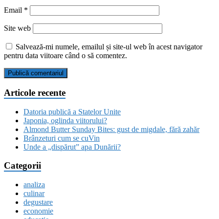
Email
*
Site web
Salvează-mi numele, emailul și site-ul web în acest navigator
pentru data viitoare când o să comentez.
Articole recente
Datoria publică a Statelor Unite
Japonia, oglinda viitorului?
Almond Butter Sunday Bites: gust de migdale, fără zahăr
Brânzeturi cum se cuVin
Unde a „dispărut” apa Dunării?
Categorii
analiza
culinar
degustare
economie