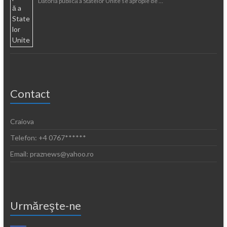
Datoria publică a Statelor Unite se apropie de …
Contact
Craiova
Telefon: +4 0767******
Email: praznews@yahoo.ro
Urmăreşte-ne