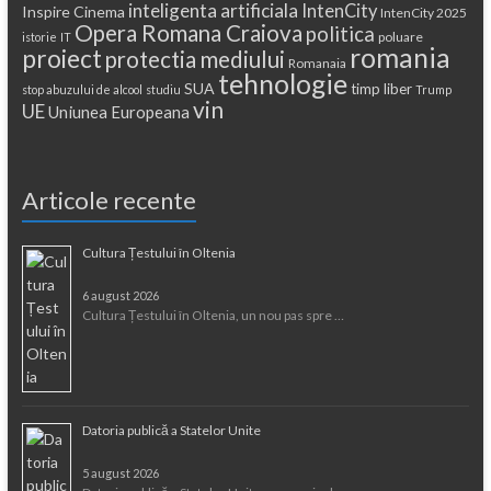
inteligenta artificiala
IntenCity
Inspire Cinema
IntenCity 2025
Opera Romana Craiova
politica
poluare
istorie
IT
romania
proiect
protectia mediului
Romanaia
tehnologie
SUA
timp liber
stop abuzului de alcool
studiu
Trump
vin
UE
Uniunea Europeana
Articole recente
Cultura Țestului în Oltenia
6 august 2026
Cultura Țestului în Oltenia, un nou pas spre …
Datoria publică a Statelor Unite
5 august 2026