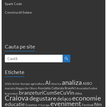
Spark Code
Constructii Solare
Cauta pe site
Etichete
analiza
AI
ASBO
2026
agricultura
Active Yourope
America
Asociatia Culturala BranArt
Asociatia Evolve
Asociatia Bloggerilor Olteni
branzeturiCumSeCuVin
china
branzeturi
Craiova
economie
degustare
delaco
eveniment
educatie
film
Festival
Erasmus +
Europa