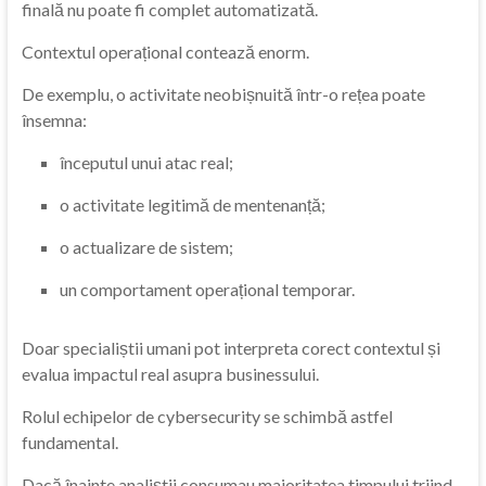
finală nu poate fi complet automatizată.
Contextul operațional contează enorm.
De exemplu, o activitate neobișnuită într-o rețea poate
însemna:
începutul unui atac real;
o activitate legitimă de mentenanță;
o actualizare de sistem;
un comportament operațional temporar.
Doar specialiștii umani pot interpreta corect contextul și
evalua impactul real asupra businessului.
Rolul echipelor de cybersecurity se schimbă astfel
fundamental.
Dacă înainte analiștii consumau majoritatea timpului triind