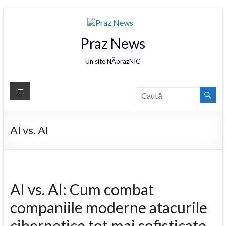
Praz News
Un site NĂprazNIC
AI vs. AI
AI vs. AI: Cum combat
companiile moderne atacurile
cibernetice tot mai sofisticate