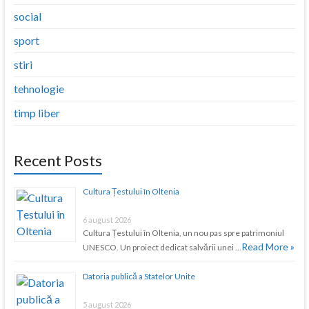
social
sport
stiri
tehnologie
timp liber
Recent Posts
Cultura Țestului în Oltenia
6 august 2026
Cultura Țestului în Oltenia, un nou pas spre patrimoniul
Read More »
UNESCO. Un proiect dedicat salvării unei …
Datoria publică a Statelor Unite
5 august 2026