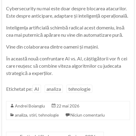
Cybersecurity nu mai este doar despre blocarea atacurilor.
Este despre anticipare, adaptare și inteligență operațională.
Inteligența artificială schimbă radical acest domeniu, însă
cea mai puternică apărare nu vine din automatizare pură.
Vine din colaborarea dintre oameni și mașini.
În această nouă confruntare AI vs. AI, câștigătorii vor fi cei
care reușesc să combine viteza algoritmilor cu judecata
strategică a experților.
Etichetat pe:
AI
analiza
tehnologie
Andrei Boiangiu
22 mai 2026
analiza
,
stiri
,
tehnologie
Niciun comentariu