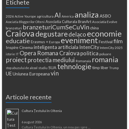
Etichete
analiza
AI
ASBO
2026
agricultura
Active Yourope
America
Asociatia Culturala BranArt
Asociatia Evolve
Asociatia Bloggerilor Olteni
branzeturiCumSeCuVin
china
branzeturi
Craiova
economie
degustare
delaco
eveniment
educatie
film
Festival
Erasmus +
Europa
inteligenta artificiala
IntenCity
Inspire Cinema
IntenCity 2025
Opera Romana Craiova
politica
poluare
istorie
IT
romania
proiect
protectia mediului
Romanaia
tehnologie
SUA
timp liber
stop abuzului de alcool
studiu
Trump
vin
UE
Uniunea Europeana
Articole recente
Cultura Țestului în Oltenia
6 august 2026
Cultura Țestului în Oltenia, un nou pas spre …