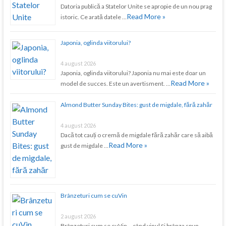
Datoria publică a Statelor Unite se apropie de un nou prag
Read More »
istoric. Ce arată datele …
Japonia, oglinda viitorului?
4 august 2026
Japonia, oglinda viitorului? Japonia nu mai este doar un
Read More »
model de succes. Este un avertisment. …
Almond Butter Sunday Bites: gust de migdale, fără zahăr
4 august 2026
Dacă tot cauți o cremă de migdale fără zahăr care să aibă
Read More »
gust de migdale …
Brânzeturi cum se cuVin
2 august 2026
Brânzeturi cum se cuVin – când vinul și brânza spun