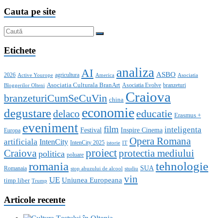
Cauta pe site
Etichete
analiza
AI
ASBO
2026
agricultura
Active Yourope
America
Asociatia
Asociatia Culturala BranArt
Asociatia Evolve
branzeturi
Bloggerilor Olteni
Craiova
branzeturiCumSeCuVin
china
economie
degustare
educatie
delaco
Erasmus +
eveniment
film
inteligenta
Festival
Inspire Cinema
Europa
Opera Romana
artificiala
IntenCity
IntenCity 2025
istorie
IT
proiect
Craiova
protectia mediului
politica
poluare
romania
tehnologie
SUA
Romanaia
stop abuzului de alcool
studiu
vin
UE
Uniunea Europeana
timp liber
Trump
Articole recente