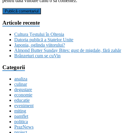
pentru data viitoare când o să comentez.
Articole recente
Cultura Țestului în Oltenia
Datoria publică a Statelor Unite
Japonia, oglinda viitorului?
Almond Butter Sunday Bites: gust de migdale, fără zahăr
Brânzeturi cum se cuVin
Categorii
analiza
culinar
degustare
economie
educatie
eveniment
miting
pamflet
politica
PrazNews
proiect