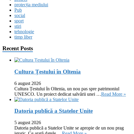
protecția mediului
Pub
social
sport
stiri
tehnologie
timp liber
Recent Posts
Cultura Țestului în Oltenia
6 august 2026
Cultura Țestului în Oltenia, un nou pas spre patrimoniul
UNESCO. Un proiect dedicat salvării unei …
Read More »
Datoria publică a Statelor Unite
5 august 2026
Datoria publică a Statelor Unite se apropie de un nou prag
istoric. Ce arată datele …
Read More »