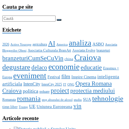
Cauta pe site
Etichete
analiza
AI
ASBO
2026
agricultura
Active Yourope
America
Asociatia
Asociatia Culturala BranArt
Asociatia Evolve
branzeturi
Bloggerilor Olteni
Craiova
branzeturiCumSeCuVin
china
economie
degustare
educatie
delaco
Erasmus +
eveniment
film
inteligenta
Festival
Inspire Cinema
Europa
Opera Romana
artificiala
IntenCity
IntenCity 2025
IT
ONG
proiect
Craiova
protectia mediului
politica
poluare
romania
tehnologie
SUA
Romanaia
stop abuzului de alcool
studiu
vin
UE
Uniunea Europeana
timp liber
Trump
Articole recente