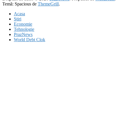
Temă: Spacious de
ThemeGrill
.
Acasa
Ştiri
Economie
Tehnologie
PrazNews
World Debt Clok