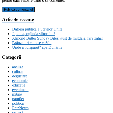
pentru data viitoare când o să comentez.
Articole recente
Datoria publică a Statelor Unite
Japonia, oglinda viitorului?
Almond Butter Sunday Bites: gust de migdale, fără zahăr
Brânzeturi cum se cuVin
Unde a „dispărut” apa Dunării?
Categorii
analiza
culinar
degustare
economie
educatie
eveniment
miting
pamflet
politica
PrazNews
proiect