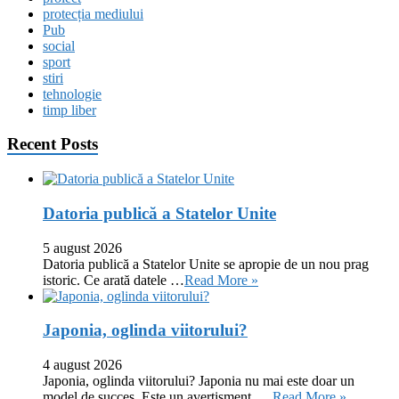
protecția mediului
Pub
social
sport
stiri
tehnologie
timp liber
Recent Posts
Datoria publică a Statelor Unite
5 august 2026
Datoria publică a Statelor Unite se apropie de un nou prag
istoric. Ce arată datele …
Read More »
Japonia, oglinda viitorului?
4 august 2026
Japonia, oglinda viitorului? Japonia nu mai este doar un
model de succes. Este un avertisment. …
Read More »