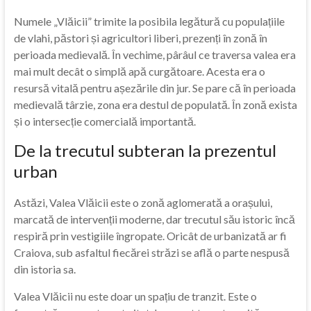
Numele „Vlăicii” trimite la posibila legătură cu populațiile
de vlahi, păstori și agricultori liberi, prezenți în zonă în
perioada medievală. În vechime, pârâul ce traversa valea era
mai mult decât o simplă apă curgătoare. Acesta era o
resursă vitală pentru așezările din jur. Se pare că în perioada
medievală târzie, zona era destul de populată. În zonă exista
și o intersecție comercială importantă.
De la trecutul subteran la prezentul
urban
Astăzi, Valea Vlăicii este o zonă aglomerată a orașului,
marcată de intervenții moderne, dar trecutul său istoric încă
respiră prin vestigiile îngropate. Oricât de urbanizată ar fi
Craiova, sub asfaltul fiecărei străzi se află o parte nespusă
din istoria sa.
Valea Vlăicii nu este doar un spațiu de tranzit. Este o