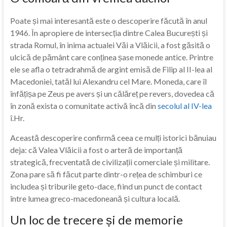
Poate și mai interesantă este o descoperire făcută în anul
1946. În apropiere de intersecția dintre Calea București și
strada Romul, în inima actualei Văi a Vlăicii, a fost găsită o
ulcică de pământ care conținea șase monede antice. Printre
ele se afla o tetradrahmă de argint emisă de Filip al II-lea al
Macedoniei, tatăl lui Alexandru cel Mare. Moneda, care îl
înfățișa pe Zeus pe avers și un călăreț pe revers, dovedea că
în zonă exista o comunitate activă încă din
secolul al IV-lea
î.Hr.
Această descoperire confirmă ceea ce mulți istorici bănuiau
deja: că Valea Vlăicii a fost o arteră de importanță
strategică, frecventată de civilizații comerciale și militare.
Zona pare să fi făcut parte dintr-o rețea de schimburi ce
includea și triburile geto-dace, fiind un punct de contact
între lumea greco-macedoneană și cultura locală.
Un loc de trecere și de memorie