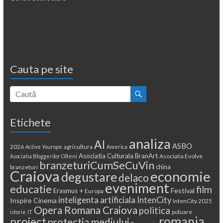
Cauta pe site
Etichete
analiza
AI
ASBO
2026
agricultura
Active Yourope
America
Asociatia Culturala BranArt
Asociatia Evolve
Asociatia Bloggerilor Olteni
branzeturiCumSeCuVin
china
branzeturi
Craiova
economie
degustare
delaco
eveniment
educatie
film
Festival
Erasmus +
Europa
inteligenta artificiala
IntenCity
Inspire Cinema
IntenCity 2025
Opera Romana Craiova
politica
poluare
istorie
IT
romania
proiect
protectia mediului