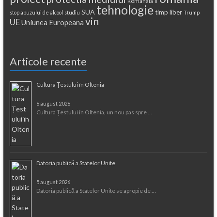
Romanaia
tehnologie
SUA
timp liber
stop abuzului de alcool
studiu
Trump
vin
UE
Uniunea Europeana
Articole recente
Cultura Țestului în Oltenia
6 august 2026
Cultura Țestului în Oltenia, un nou pas spre …
Datoria publică a Statelor Unite
5 august 2026
Datoria publică a Statelor Unite se apropie de …