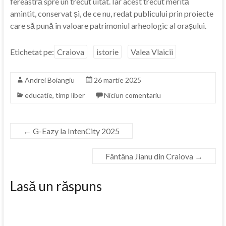
fereastră spre un trecut uitat. Iar acest trecut merită
amintit, conservat și, de ce nu, redat publicului prin proiecte
care să pună în valoare patrimoniul arheologic al orașului.
Etichetat pe:
Craiova
istorie
Valea Vlaicii
Andrei Boiangiu
26 martie 2025
educatie
,
timp liber
Niciun comentariu
←
G-Eazy la IntenCity 2025
Fântâna Jianu din Craiova
→
Lasă un răspuns