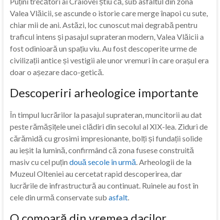
Puțini trecători ai Craiovei știu că, sub asfaltul din zona
Valea Vlăicii, se ascunde o istorie care merge înapoi cu sute,
chiar mii de ani. Astăzi, loc cunoscut mai degrabă pentru
traficul intens și pasajul suprateran modern, Valea Vlăicii a
fost odinioară un spațiu viu. Au fost descoperite urme de
civilizații antice și vestigii ale unor vremuri în care orașul era
doar o așezare daco-getică.
Descoperiri arheologice importante
În timpul lucrărilor la pasajul suprateran, muncitorii au dat
peste rămășițele unei clădiri din secolul al XIX-lea. Ziduri de
cărămidă cu grosimi impresionante, bolți și fundații solide
au ieșit la lumină, confirmând că zona fusese construită
masiv cu cel puțin
două secole în urmă
. Arheologii de la
Muzeul Olteniei au cercetat rapid descoperirea, dar
lucrările de infrastructură au continuat. Ruinele au fost în
cele din urmă conservate sub
asfalt
.
O comoară din vremea dacilor