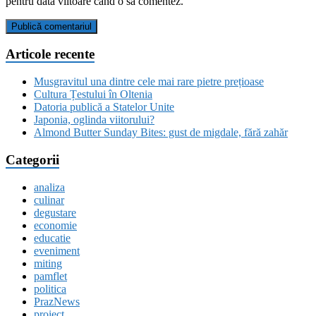
pentru data viitoare când o să comentez.
Articole recente
Musgravitul una dintre cele mai rare pietre prețioase
Cultura Țestului în Oltenia
Datoria publică a Statelor Unite
Japonia, oglinda viitorului?
Almond Butter Sunday Bites: gust de migdale, fără zahăr
Categorii
analiza
culinar
degustare
economie
educatie
eveniment
miting
pamflet
politica
PrazNews
proiect