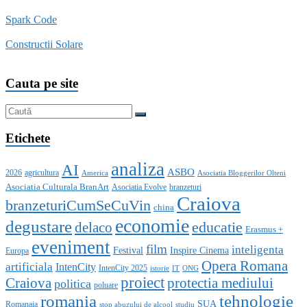
Spark Code
Constructii Solare
Cauta pe site
Etichete
analiza
AI
ASBO
2026
agricultura
America
Asociatia Bloggerilor Olteni
Asociatia Culturala BranArt
Asociatia Evolve
branzeturi
Craiova
branzeturiCumSeCuVin
china
economie
degustare
educatie
delaco
Erasmus +
eveniment
film
inteligenta
Festival
Inspire Cinema
Europa
Opera Romana
artificiala
IntenCity
IntenCity 2025
istorie
IT
ONG
proiect
Craiova
protectia mediului
politica
poluare
romania
tehnologie
SUA
Romanaia
stop abuzului de alcool
studiu