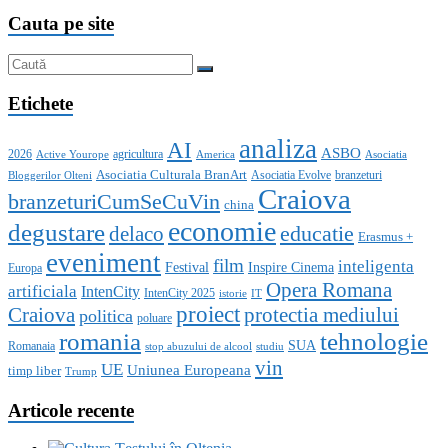
Cauta pe site
Etichete
analiza
AI
ASBO
2026
agricultura
Active Yourope
America
Asociatia
Asociatia Culturala BranArt
Asociatia Evolve
branzeturi
Bloggerilor Olteni
Craiova
branzeturiCumSeCuVin
china
economie
degustare
educatie
delaco
Erasmus +
eveniment
film
inteligenta
Festival
Inspire Cinema
Europa
Opera Romana
artificiala
IntenCity
IntenCity 2025
istorie
IT
proiect
Craiova
protectia mediului
politica
poluare
romania
tehnologie
SUA
Romanaia
stop abuzului de alcool
studiu
vin
UE
Uniunea Europeana
timp liber
Trump
Articole recente