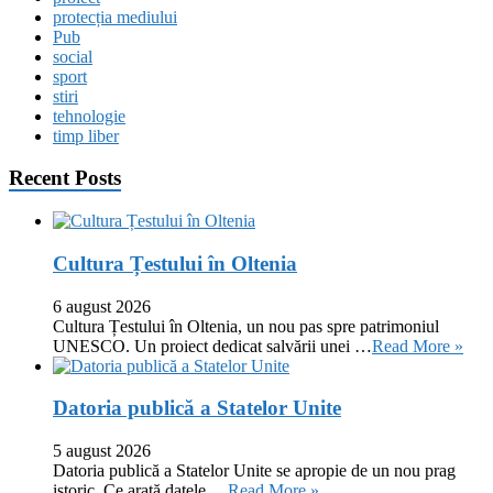
protecția mediului
Pub
social
sport
stiri
tehnologie
timp liber
Recent Posts
Cultura Țestului în Oltenia
6 august 2026
Cultura Țestului în Oltenia, un nou pas spre patrimoniul
UNESCO. Un proiect dedicat salvării unei …
Read More »
Datoria publică a Statelor Unite
5 august 2026
Datoria publică a Statelor Unite se apropie de un nou prag
istoric. Ce arată datele …
Read More »