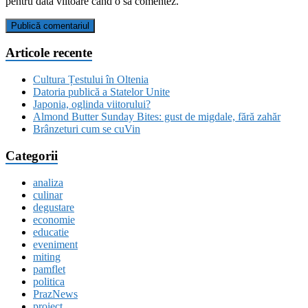
pentru data viitoare când o să comentez.
Articole recente
Cultura Țestului în Oltenia
Datoria publică a Statelor Unite
Japonia, oglinda viitorului?
Almond Butter Sunday Bites: gust de migdale, fără zahăr
Brânzeturi cum se cuVin
Categorii
analiza
culinar
degustare
economie
educatie
eveniment
miting
pamflet
politica
PrazNews
proiect