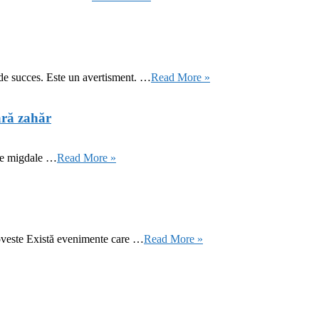
 de succes. Este un avertisment. …
Read More »
ără zahăr
 de migdale …
Read More »
oveste Există evenimente care …
Read More »