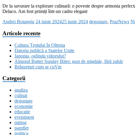
De la savurare la explorare culinară: o poveste despre armonia perfectă 
Delaco. Am fost primiți într-un cadru elegant
Andrei Boiangiu
24 iunie 2024
25 iunie 2024
degustare
,
PrazNews
Ni
Articole recente
Cultura Țestului în Oltenia
Datoria publică a Statelor Unite
Japonia, oglinda viitorului?
Almond Butter Sunday Bites: gust de migdale, fără zahăr
Brânzeturi cum se cuVin
Categorii
analiza
culinar
degustare
economie
educatie
eveniment
miting
pamflet
politica