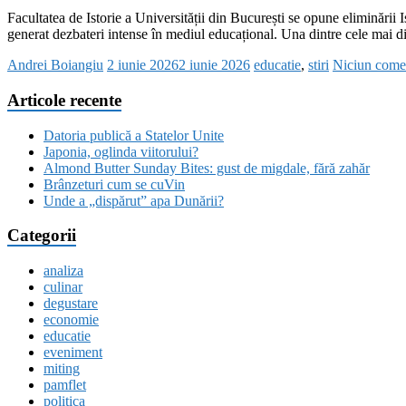
Facultatea de Istorie a Universității din București se opune eliminări
generat dezbateri intense în mediul educațional. Una dintre cele mai d
Andrei Boiangiu
2 iunie 2026
2 iunie 2026
educatie
,
stiri
Niciun come
Articole recente
Datoria publică a Statelor Unite
Japonia, oglinda viitorului?
Almond Butter Sunday Bites: gust de migdale, fără zahăr
Brânzeturi cum se cuVin
Unde a „dispărut” apa Dunării?
Categorii
analiza
culinar
degustare
economie
educatie
eveniment
miting
pamflet
politica