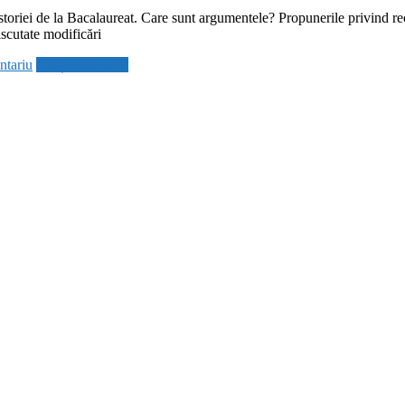
i Istoriei de la Bacalaureat. Care sunt argumentele? Propunerile privind
iscutate modificări
ntariu
Citește mai mult