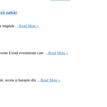
ără zahăr
 de migdale …
Read More »
oveste Există evenimente care …
Read More »
le, seceta și barajele din …
Read More »