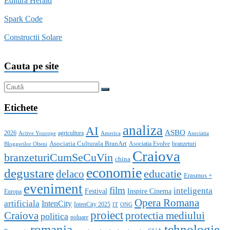
Editura Herald
Spark Code
Constructii Solare
Cauta pe site
Etichete
analiza
AI
ASBO
2026
agricultura
Active Yourope
America
Asociatia
Asociatia Culturala BranArt
Asociatia Evolve
branzeturi
Bloggerilor Olteni
Craiova
branzeturiCumSeCuVin
china
economie
degustare
educatie
delaco
Erasmus +
eveniment
film
inteligenta
Festival
Inspire Cinema
Europa
Opera Romana
artificiala
IntenCity
IntenCity 2025
IT
ONG
proiect
Craiova
protectia mediului
politica
poluare
romania
tehnologie