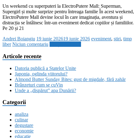
Un weekend cu superputeri la ElectroPutere Mall: Superman,
Supergirl și multe surprize pentru întreaga familie În acest weekend,
ElectroPutere Mall devine locul în care imaginația, aventura și
distracția se întâlnesc într-un eveniment dedicat copiilor și familiilor.
Pe 20 și 21
Andrei Boiangiu
19 iunie 2026
19 iunie 2026
eveniment
,
stiri
,
timp
liber
Niciun comentariu
Citește mai mult
Articole recente
Datoria publică a Statelor Unite
Japonia, oglinda viitorului?
Almond Butter Sunday Bites: gust de migdale, fără zahăr
Brânzeturi cum se cuVin
Unde a „dispărut” apa Dunării?
Categorii
analiza
culinar
degustare
economie
educatie