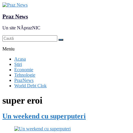
Praz News
Un site NĂprazNIC
Meniu
Acasa
Ştiri
Economie
Tehnologie
PrazNews
World Debt Clok
super eroi
Un weekend cu superputeri