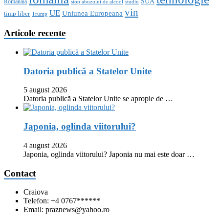
SUA
Romanaia
stop abuzului de alcool
studiu
vin
UE
Uniunea Europeana
timp liber
Trump
Articole recente
Datoria publică a Statelor Unite
5 august 2026
Datoria publică a Statelor Unite se apropie de …
Japonia, oglinda viitorului?
4 august 2026
Japonia, oglinda viitorului? Japonia nu mai este doar …
Contact
Craiova
Telefon: +4 0767******
Email: praznews@yahoo.ro