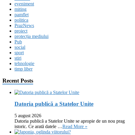
eveniment
miting
pamflet
politica
PrazNews
proiect
protecția mediului
Pub
social
sport
stiri
tehnologie
timp liber
Recent Posts
Datoria publică a Statelor Unite
5 august 2026
Datoria publică a Statelor Unite se apropie de un nou prag
istoric. Ce arată datele …
Read More »