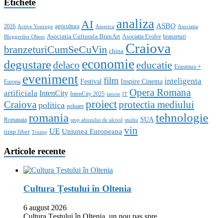
Etichete
analiza
AI
ASBO
2026
agricultura
Active Yourope
America
Asociatia
Asociatia Culturala BranArt
Asociatia Evolve
branzeturi
Bloggerilor Olteni
Craiova
branzeturiCumSeCuVin
china
economie
degustare
educatie
delaco
Erasmus +
eveniment
film
inteligenta
Festival
Inspire Cinema
Europa
Opera Romana
artificiala
IntenCity
IntenCity 2025
istorie
IT
proiect
Craiova
protectia mediului
politica
poluare
romania
tehnologie
SUA
Romanaia
stop abuzului de alcool
studiu
vin
UE
Uniunea Europeana
timp liber
Trump
Articole recente
Cultura Țestului în Oltenia
6 august 2026
Cultura Țestului în Oltenia, un nou pas spre …