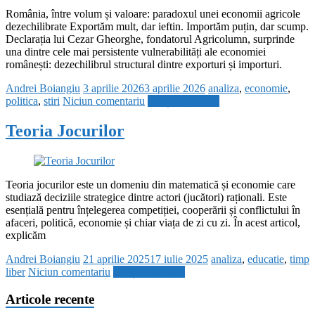
România, între volum și valoare: paradoxul unei economii agricole
dezechilibrate Exportăm mult, dar ieftin. Importăm puțin, dar scump.
Declarația lui Cezar Gheorghe, fondatorul Agricolumn, surprinde
una dintre cele mai persistente vulnerabilități ale economiei
românești: dezechilibrul structural dintre exporturi și importuri.
Andrei Boiangiu
3 aprilie 2026
3 aprilie 2026
analiza
,
economie
,
politica
,
stiri
Niciun comentariu
Citește mai mult
Teoria Jocurilor
Teoria jocurilor este un domeniu din matematică și economie care
studiază deciziile strategice dintre actori (jucători) raționali. Este
esențială pentru înțelegerea competiției, cooperării și conflictului în
afaceri, politică, economie și chiar viața de zi cu zi. În acest articol,
explicăm
Andrei Boiangiu
21 aprilie 2025
17 iulie 2025
analiza
,
educatie
,
timp
liber
Niciun comentariu
Citește mai mult
Articole recente