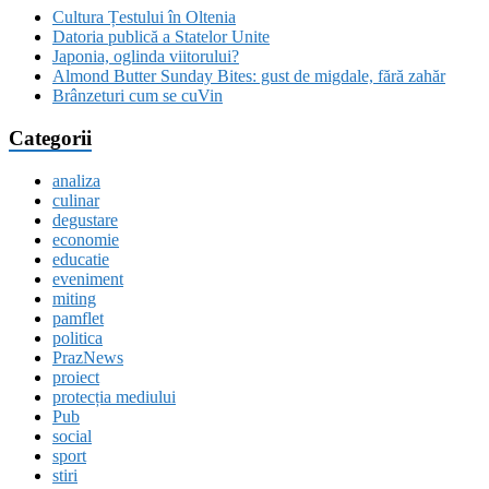
Cultura Țestului în Oltenia
Datoria publică a Statelor Unite
Japonia, oglinda viitorului?
Almond Butter Sunday Bites: gust de migdale, fără zahăr
Brânzeturi cum se cuVin
Categorii
analiza
culinar
degustare
economie
educatie
eveniment
miting
pamflet
politica
PrazNews
proiect
protecția mediului
Pub
social
sport
stiri