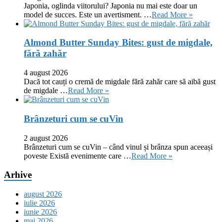
Japonia, oglinda viitorului? Japonia nu mai este doar un
model de succes. Este un avertisment. …
Read More »
Almond Butter Sunday Bites: gust de migdale,
fără zahăr
4 august 2026
Dacă tot cauți o cremă de migdale fără zahăr care să aibă gust
de migdale …
Read More »
Brânzeturi cum se cuVin
2 august 2026
Brânzeturi cum se cuVin – când vinul și brânza spun aceeași
poveste Există evenimente care …
Read More »
Arhive
august 2026
iulie 2026
iunie 2026
mai 2026