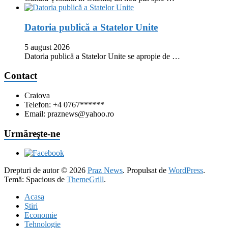
Datoria publică a Statelor Unite
5 august 2026
Datoria publică a Statelor Unite se apropie de …
Contact
Craiova
Telefon: +4 0767******
Email: praznews@yahoo.ro
Urmăreşte-ne
Drepturi de autor © 2026
Praz News
. Propulsat de
WordPress
.
Temă: Spacious de
ThemeGrill
.
Acasa
Ştiri
Economie
Tehnologie