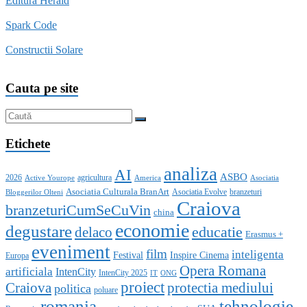
Editura Herald
Spark Code
Constructii Solare
Cauta pe site
Etichete
analiza
AI
ASBO
2026
agricultura
Active Yourope
America
Asociatia
Asociatia Culturala BranArt
Asociatia Evolve
branzeturi
Bloggerilor Olteni
Craiova
branzeturiCumSeCuVin
china
economie
degustare
educatie
delaco
Erasmus +
eveniment
film
inteligenta
Festival
Inspire Cinema
Europa
Opera Romana
artificiala
IntenCity
IntenCity 2025
IT
ONG
proiect
Craiova
protectia mediului
politica
poluare
romania
tehnologie