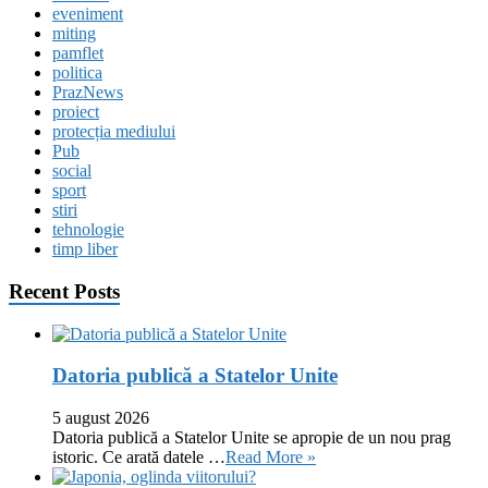
eveniment
miting
pamflet
politica
PrazNews
proiect
protecția mediului
Pub
social
sport
stiri
tehnologie
timp liber
Recent Posts
Datoria publică a Statelor Unite
5 august 2026
Datoria publică a Statelor Unite se apropie de un nou prag
istoric. Ce arată datele …
Read More »