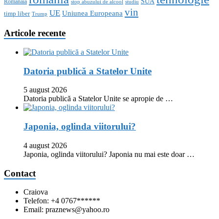
SUA
Romanaia
stop abuzului de alcool
studiu
vin
UE
Uniunea Europeana
timp liber
Trump
Articole recente
Datoria publică a Statelor Unite
5 august 2026
Datoria publică a Statelor Unite se apropie de …
Japonia, oglinda viitorului?
4 august 2026
Japonia, oglinda viitorului? Japonia nu mai este doar …
Contact
Craiova
Telefon: +4 0767******
Email: praznews@yahoo.ro