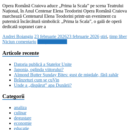
Opera Română Craiova aduce „Prima la Scala” pe scena Teatrului
Național, în Anul Centenar Elena Teodorini Opera Română Craiova
marchează Centenarul Elena Teodorini printr-un eveniment cu
puternică încărcătură simbolică: „Prima la Scala”, o gală de operă
dedicată sopranei care a
Andrei Boiangiu
23 februarie 2026
23 februarie 2026
stiri
,
timp liber
Niciun comentariu
Citește mai mult
Articole recente
Datoria publică a Statelor Unite
Japonia, oglinda viitorului?
Almond Butter Sunday Bites: gust de migdale, fără zahăr
Brânzeturi cum se cuVin
Unde a „dispărut” apa Dunării?
Categorii
analiza
culinar
degustare
economie
educatie