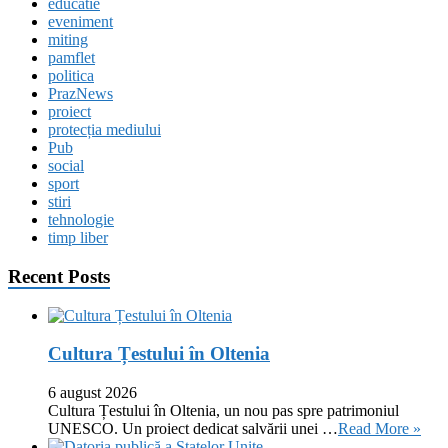
educatie
eveniment
miting
pamflet
politica
PrazNews
proiect
protecția mediului
Pub
social
sport
stiri
tehnologie
timp liber
Recent Posts
Cultura Țestului în Oltenia
6 august 2026
Cultura Țestului în Oltenia, un nou pas spre patrimoniul
UNESCO. Un proiect dedicat salvării unei …
Read More »