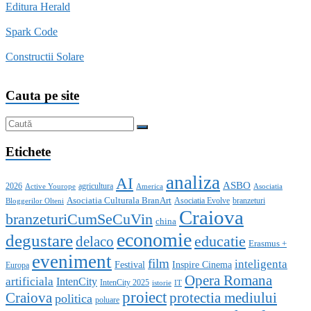
Editura Herald
Spark Code
Constructii Solare
Cauta pe site
Etichete
analiza
AI
ASBO
2026
agricultura
Active Yourope
America
Asociatia
Asociatia Culturala BranArt
Asociatia Evolve
branzeturi
Bloggerilor Olteni
Craiova
branzeturiCumSeCuVin
china
economie
degustare
educatie
delaco
Erasmus +
eveniment
film
inteligenta
Festival
Inspire Cinema
Europa
Opera Romana
artificiala
IntenCity
IntenCity 2025
istorie
IT
proiect
Craiova
protectia mediului
politica
poluare