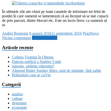
În ultimele zile am văzut pe toate canalele de informare tot felul de
postări în care oamenii se lamentează că au început să se taie copacii
de prin parcuri, dintre blocuri etc. Este un lucru firesc ca oamenii să
se
Andrei Boiangiu
8 august 2016
11 septembrie 2016
PrazNews
Niciun comentariu
Citește mai mult
Articole recente
Cultura Țestului în Oltenia
Datoria publică a Statelor Unite
Japonia, oglinda viitorului?
Almond Butter Sunday Bites: gust de migdale, fără zahăr
Brânzeturi cum se cuVin
Categorii
analiza
culinar
degustare
economie