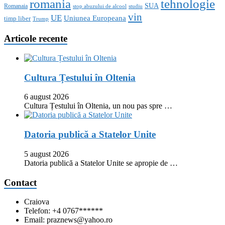
romania
tehnologie
SUA
Romanaia
stop abuzului de alcool
studiu
vin
UE
Uniunea Europeana
timp liber
Trump
Articole recente
Cultura Țestului în Oltenia
6 august 2026
Cultura Țestului în Oltenia, un nou pas spre …
Datoria publică a Statelor Unite
5 august 2026
Datoria publică a Statelor Unite se apropie de …
Contact
Craiova
Telefon: +4 0767******
Email: praznews@yahoo.ro