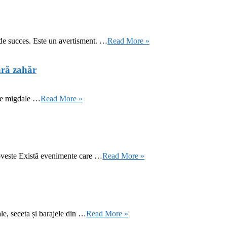
 de succes. Este un avertisment. …
Read More »
ără zahăr
 de migdale …
Read More »
oveste Există evenimente care …
Read More »
le, seceta și barajele din …
Read More »