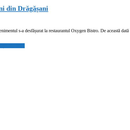
i din Drăgășani
enimentul s-a desfășurat la restaurantul Oxygen Bistro. De această dată
tește mai mult