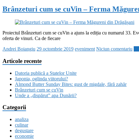
Brânzeturi cum se cuVin – Ferma Măguren
Proiectul Brânzeturi cum se cuVin a ajuns la ediția cu numarul 33. Ev
oferta de vinuri. Ca de fiecare
Andrei Boiangiu
29 octombrie 2019
eveniment
Niciun comentariu
Ci
Articole recente
Datoria publică a Statelor Unite
Japonia, oglinda viitorului?
Almond Butter Sunday Bites: gust de migdale, fără zahăr
Brânzeturi cum se cuVin
Unde a „dispărut” apa Dunării?
Categorii
analiza
culinar
degustare
economie