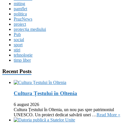
miting
pamflet
politica
PrazNews
proiect
protecția mediului
Pub
social
sport
stiri
tehnologie
timp liber
Recent Posts
Cultura Țestului în Oltenia
6 august 2026
Cultura Țestului în Oltenia, un nou pas spre patrimoniul
UNESCO. Un proiect dedicat salvării unei …
Read More »