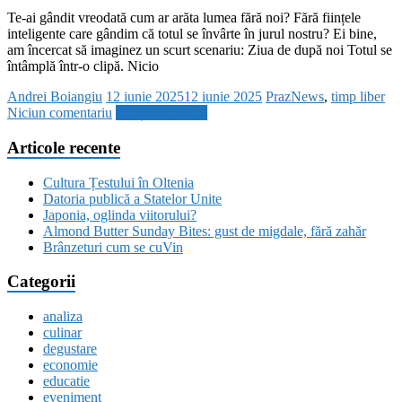
Te-ai gândit vreodată cum ar arăta lumea fără noi? Fără ființele
inteligente care gândim că totul se învârte în jurul nostru? Ei bine,
am încercat să imaginez un scurt scenariu: Ziua de după noi Totul se
întâmplă într-o clipă. Nicio
Andrei Boiangiu
12 iunie 2025
12 iunie 2025
PrazNews
,
timp liber
Niciun comentariu
Citește mai mult
Articole recente
Cultura Țestului în Oltenia
Datoria publică a Statelor Unite
Japonia, oglinda viitorului?
Almond Butter Sunday Bites: gust de migdale, fără zahăr
Brânzeturi cum se cuVin
Categorii
analiza
culinar
degustare
economie
educatie
eveniment