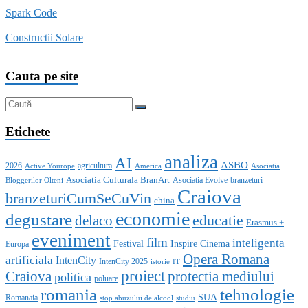
Spark Code
Constructii Solare
Cauta pe site
Etichete
analiza
AI
ASBO
2026
agricultura
Active Yourope
America
Asociatia
Asociatia Culturala BranArt
Asociatia Evolve
branzeturi
Bloggerilor Olteni
Craiova
branzeturiCumSeCuVin
china
economie
degustare
educatie
delaco
Erasmus +
eveniment
film
inteligenta
Festival
Inspire Cinema
Europa
Opera Romana
artificiala
IntenCity
IntenCity 2025
istorie
IT
proiect
Craiova
protectia mediului
politica
poluare
romania
tehnologie
SUA
Romanaia
stop abuzului de alcool
studiu