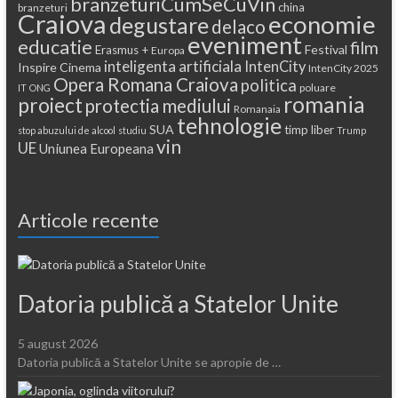
branzeturiCumSeCuVin
china
branzeturi
Craiova
economie
degustare
delaco
eveniment
educatie
film
Festival
Erasmus +
Europa
inteligenta artificiala
IntenCity
Inspire Cinema
IntenCity 2025
Opera Romana Craiova
politica
poluare
IT
ONG
romania
proiect
protectia mediului
Romanaia
tehnologie
SUA
timp liber
stop abuzului de alcool
studiu
Trump
vin
UE
Uniunea Europeana
Articole recente
Datoria publică a Statelor Unite
5 august 2026
Datoria publică a Statelor Unite se apropie de …