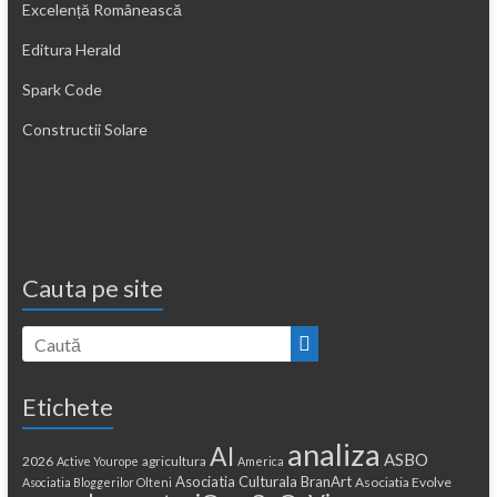
Excelență Românească
Editura Herald
Spark Code
Constructii Solare
Cauta pe site
Etichete
analiza
AI
ASBO
2026
agricultura
Active Yourope
America
Asociatia Culturala BranArt
Asociatia Evolve
Asociatia Bloggerilor Olteni