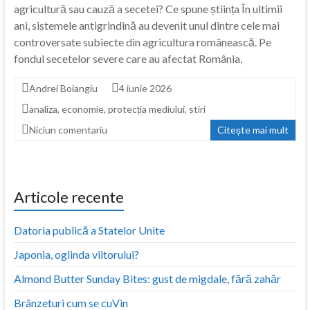
agricultură sau cauză a secetei? Ce spune știința În ultimii
ani, sistemele antigrindină au devenit unul dintre cele mai
controversate subiecte din agricultura românească. Pe
fondul secetelor severe care au afectat România,
Andrei Boiangiu
4 iunie 2026
analiza
,
economie
,
protecția mediului
,
stiri
Niciun comentariu
Citește mai mult
Articole recente
Datoria publică a Statelor Unite
Japonia, oglinda viitorului?
Almond Butter Sunday Bites: gust de migdale, fără zahăr
Brânzeturi cum se cuVin