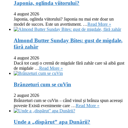
Japonia, oglinda viitorului?
4 august 2026
Japonia, oglinda viitorului? Japonia nu mai este doar un
model de succes. Este un avertisment. …
Read More »
Almond Butter Sunday Bites: gust de migdale,
fără zahăr
4 august 2026
Dacă tot cauți o cremă de migdale fără zahăr care să aibă gust
de migdale …
Read More »
Brânzeturi cum se cuVin
2 august 2026
Brânzeturi cum se cuVin – când vinul și brânza spun aceeași
poveste Există evenimente care …
Read More »
Unde a „dispărut” apa Dunării?