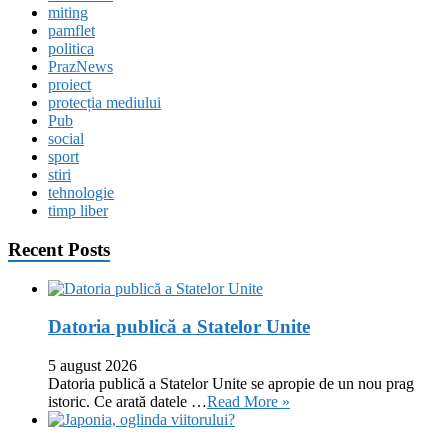
miting
pamflet
politica
PrazNews
proiect
protecția mediului
Pub
social
sport
stiri
tehnologie
timp liber
Recent Posts
Datoria publică a Statelor Unite
5 august 2026
Datoria publică a Statelor Unite se apropie de un nou prag
istoric. Ce arată datele …
Read More »