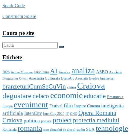
Spark Code
Constructii Solare
Cauta pe site
Etichete
analiza
AI
ASBO
2026
agricultura
Active Yourope
America
Asociatia
Asociatia Culturala BranArt
Asociatia Evolve
branzeturi
Bloggerilor Olteni
Craiova
branzeturiCumSeCuVin
china
economie
degustare
educatie
delaco
Erasmus +
eveniment
film
inteligenta
Festival
Inspire Cinema
Europa
Opera Romana
artificiala
IntenCity
IntenCity 2025
IT
ONG
proiect
Craiova
protectia mediului
politica
poluare
romania
tehnologie
SUA
Romanaia
stop abuzului de alcool
studiu