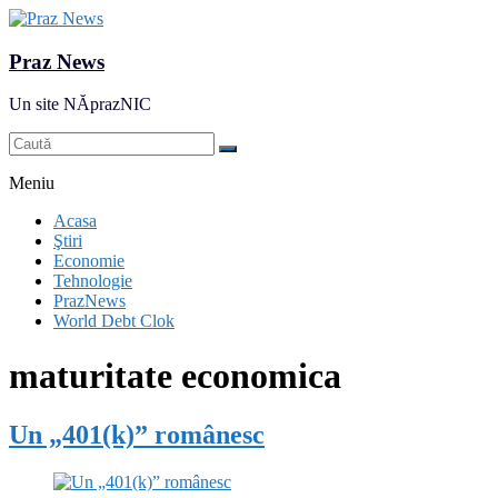
Praz News
Un site NĂprazNIC
Meniu
Acasa
Ştiri
Economie
Tehnologie
PrazNews
World Debt Clok
maturitate economica
Un „401(k)” românesc