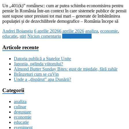
Un „401(k)” românesc: cum ar putea schimba economisirea pentru
pensie în România Într-un context în care sistemele publice de pensii
sunt supuse unor presiuni tot mai mari – generate de îmbătrânirea
populației și de dezechilibrele demografice – România începe să
Andrei Boiangiu
6 aprilie 2026
6 aprilie 2026
analiza
,
economie
,
educatie
,
stiri
Niciun comentariu
Citește mai mult
Articole recente
Datoria publică a Statelor Unite
Japonia, oglinda viitorului?
Almond Butter Sunday Bites: gust de migdale, fără zahăr
Brânzeturi cum se cuVin
Unde a „dispărut” apa Dunării?
Categorii
analiza
culinar
degustare
economie
educatie
eveniment