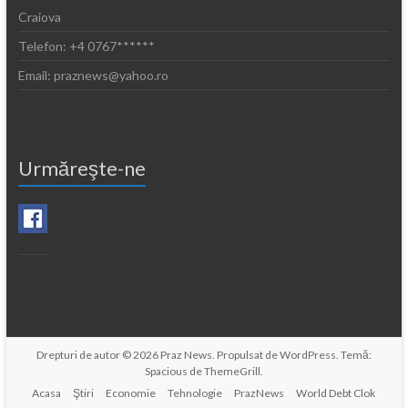
Craiova
Telefon: +4 0767******
Email: praznews@yahoo.ro
Urmăreşte-ne
Drepturi de autor © 2026
Praz News
. Propulsat de
WordPress
. Temă:
Spacious de
ThemeGrill
.
Acasa
Ştiri
Economie
Tehnologie
PrazNews
World Debt Clok