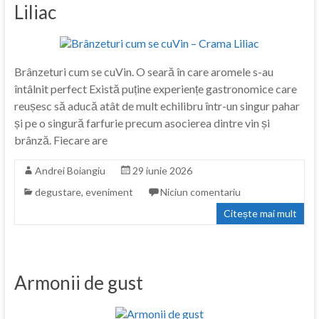
Liliac
Brânzeturi cum se cuVin. O seară în care aromele s-au
întâlnit perfect Există puține experiențe gastronomice care
reușesc să aducă atât de mult echilibru într-un singur pahar
și pe o singură farfurie precum asocierea dintre vin și
brânză. Fiecare are
Andrei Boiangiu
29 iunie 2026
degustare
,
eveniment
Niciun comentariu
Citește mai mult
Armonii de gust