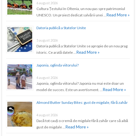
6 august 2026
Cultura Țestului în Oltenia, un nou pas spre patrimoniul
Read More »
UNESCO. Un proiect dedicat salvării unei …
Datoria publică a Statelor Unite
5 august 2026
Datoria publică a Statelor Unite se apropie de un nou prag
Read More »
istoric. Ce arată datele …
Japonia, oglinda viitorului?
4 august 2026
Japonia, oglinda viitorului? Japonia nu mai este doar un
Read More »
model de succes. Este un avertisment. …
Almond Butter Sunday Bites: gust de migdale, fără zahăr
4 august 2026
Dacă tot cauți o cremă de migdale fără zahăr care să aibă
Read More »
gust de migdale …