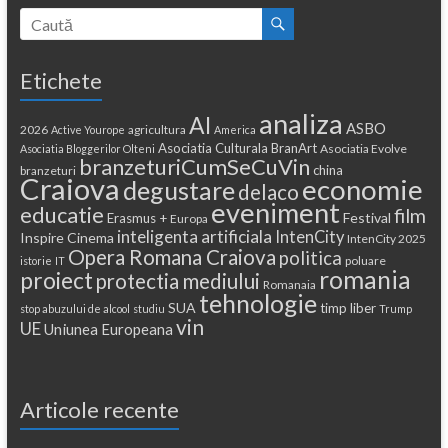
Etichete
analiza
AI
ASBO
2026
agricultura
Active Yourope
America
Asociatia Culturala BranArt
Asociatia Evolve
Asociatia Bloggerilor Olteni
branzeturiCumSeCuVin
china
branzeturi
Craiova
economie
degustare
delaco
eveniment
educatie
film
Festival
Erasmus +
Europa
inteligenta artificiala
IntenCity
Inspire Cinema
IntenCity 2025
Opera Romana Craiova
politica
poluare
istorie
IT
romania
proiect
protectia mediului
Romanaia
tehnologie
SUA
timp liber
stop abuzului de alcool
studiu
Trump
vin
UE
Uniunea Europeana
Articole recente