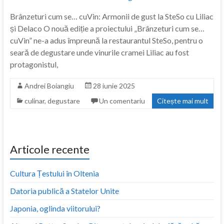
Brânzeturi cum se… cuVin: Armonii de gust la SteSo cu Liliac
și Delaco O nouă ediție a proiectului „Brânzeturi cum se…
cuVin” ne-a adus împreună la restaurantul SteSo, pentru o
seară de degustare unde vinurile cramei Liliac au fost
protagonistul,
Andrei Boiangiu
28 iunie 2025
culinar
,
degustare
Un comentariu
Citește mai mult
Articole recente
Cultura Țestului în Oltenia
Datoria publică a Statelor Unite
Japonia, oglinda viitorului?