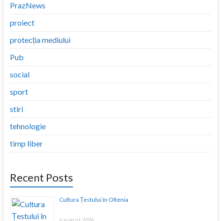
PrazNews
proiect
protecția mediului
Pub
social
sport
stiri
tehnologie
timp liber
Recent Posts
Cultura Țestului în Oltenia
6 august 2026