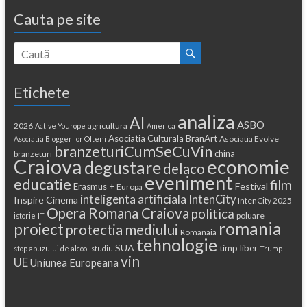
Cauta pe site
Etichete
analiza
AI
ASBO
2026
agricultura
Active Yourope
America
Asociatia Culturala BranArt
Asociatia Evolve
Asociatia Bloggerilor Olteni
branzeturiCumSeCuVin
china
branzeturi
Craiova
economie
degustare
delaco
eveniment
educatie
film
Festival
Erasmus +
Europa
inteligenta artificiala
IntenCity
Inspire Cinema
IntenCity 2025
Opera Romana Craiova
politica
poluare
istorie
IT
romania
proiect
protectia mediului
Romanaia
tehnologie
SUA
timp liber
stop abuzului de alcool
studiu
Trump
vin
UE
Uniunea Europeana