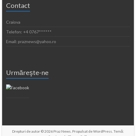
Contact
Craiova
Telefon: +4 0767******
Email: praznews@yahoo.ro
Urmăreşte-ne
Drepturi de autor © 2026
Praz News
. Propulsat de
WordPress
. Temă: