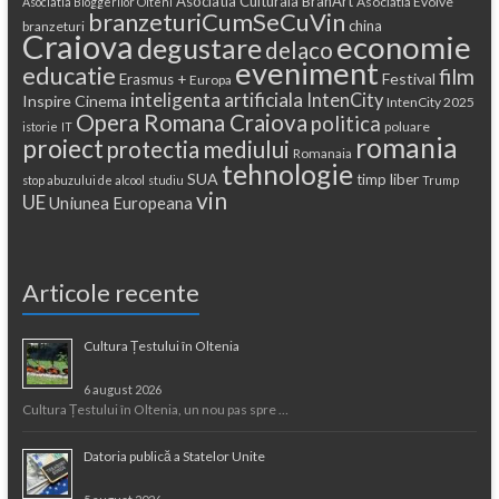
Asociatia Culturala BranArt
Asociatia Evolve
Asociatia Bloggerilor Olteni
branzeturiCumSeCuVin
china
branzeturi
Craiova
economie
degustare
delaco
eveniment
educatie
film
Festival
Erasmus +
Europa
inteligenta artificiala
IntenCity
Inspire Cinema
IntenCity 2025
Opera Romana Craiova
politica
poluare
istorie
IT
romania
proiect
protectia mediului
Romanaia
tehnologie
SUA
timp liber
stop abuzului de alcool
studiu
Trump
vin
UE
Uniunea Europeana
Articole recente
Cultura Țestului în Oltenia
6 august 2026
Cultura Țestului în Oltenia, un nou pas spre …
Datoria publică a Statelor Unite