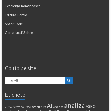
Excelență Românească
Editura Herald
Spark Code
Constructii Solare
Cauta pe site
Etichete
analiza
AI
ASBO
2026
agricultura
Active Yourope
America