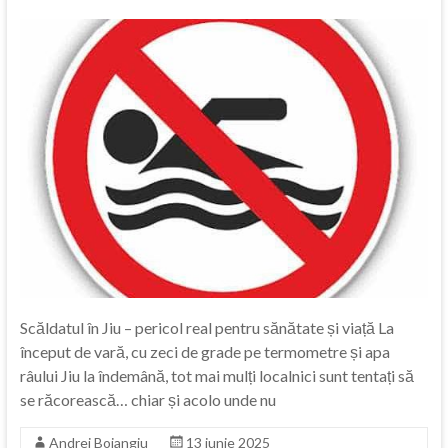
Scăldatul în Jiu – pericol real pentru sănătate și viață La
început de vară, cu zeci de grade pe termometre și apa
râului Jiu la îndemână, tot mai mulți localnici sunt tentați să
se răcorească… chiar și acolo unde nu
Andrei Boiangiu
13 iunie 2025