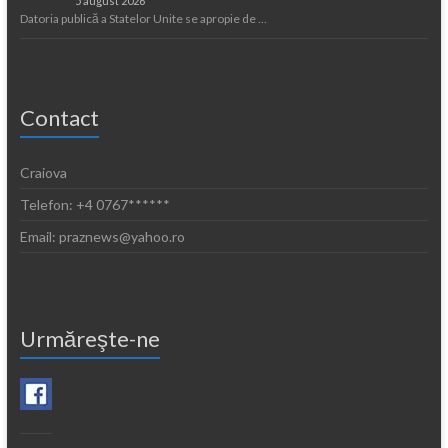
5 august 2026
Datoria publică a Statelor Unite se apropie de …
Contact
Craiova
Telefon: +4 0767******
Email: praznews@yahoo.ro
Urmăreşte-ne