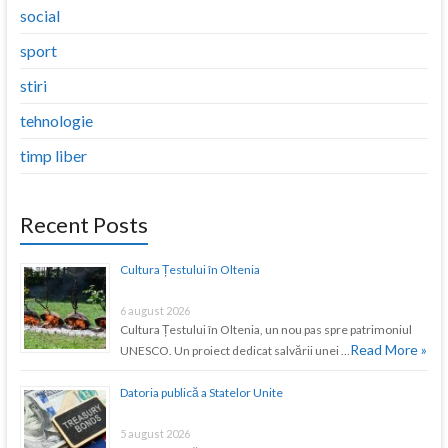
social
sport
stiri
tehnologie
timp liber
Recent Posts
Cultura Țestului în Oltenia
6 august 2026
Cultura Țestului în Oltenia, un nou pas spre patrimoniul
Read More »
UNESCO. Un proiect dedicat salvării unei …
Datoria publică a Statelor Unite
5 august 2026