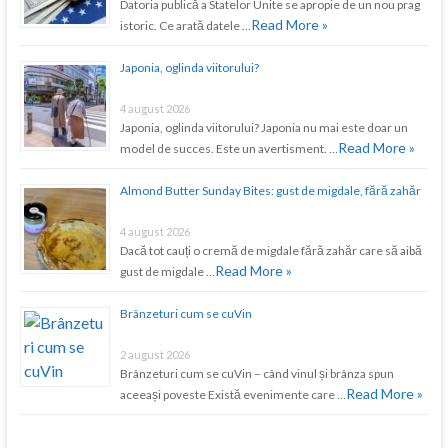
Datoria publică a Statelor Unite se apropie de un nou prag
Read More »
istoric. Ce arată datele …
Japonia, oglinda viitorului?
4 august 2026
Japonia, oglinda viitorului? Japonia nu mai este doar un
Read More »
model de succes. Este un avertisment. …
Almond Butter Sunday Bites: gust de migdale, fără zahăr
4 august 2026
Dacă tot cauți o cremă de migdale fără zahăr care să aibă
Read More »
gust de migdale …
Brânzeturi cum se cuVin
2 august 2026
Brânzeturi cum se cuVin – când vinul și brânza spun
Read More »
aceeași poveste Există evenimente care …