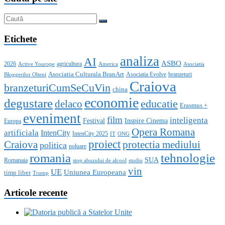
Etichete
analiza
AI
ASBO
2026
agricultura
Active Yourope
America
Asociatia
Asociatia Culturala BranArt
Asociatia Evolve
branzeturi
Bloggerilor Olteni
Craiova
branzeturiCumSeCuVin
china
economie
degustare
educatie
delaco
Erasmus +
eveniment
film
inteligenta
Festival
Inspire Cinema
Europa
Opera Romana
artificiala
IntenCity
IntenCity 2025
IT
ONG
proiect
Craiova
protectia mediului
politica
poluare
romania
tehnologie
SUA
Romanaia
stop abuzului de alcool
studiu
vin
UE
Uniunea Europeana
timp liber
Trump
Articole recente