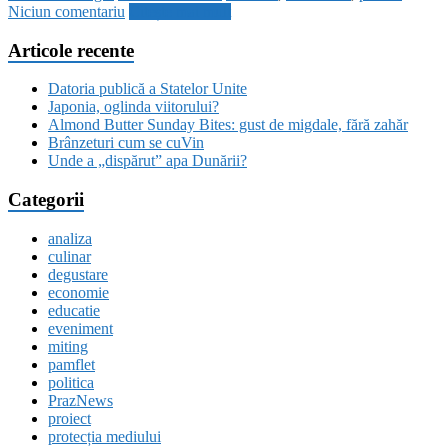
Niciun comentariu
Citește mai mult
Articole recente
Datoria publică a Statelor Unite
Japonia, oglinda viitorului?
Almond Butter Sunday Bites: gust de migdale, fără zahăr
Brânzeturi cum se cuVin
Unde a „dispărut” apa Dunării?
Categorii
analiza
culinar
degustare
economie
educatie
eveniment
miting
pamflet
politica
PrazNews
proiect
protecția mediului