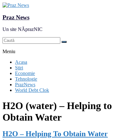
Praz News
Un site NĂprazNIC
Meniu
Acasa
Ştiri
Economie
Tehnologie
PrazNews
World Debt Clok
H2O (water) – Helping to
Obtain Water
H2O – Helping To Obtain Water