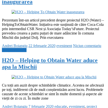
inaugurarea
Prezentam într-un articol precedent despre proiectul H2O (Water) –
HelpingToObtainWater. Inițiativa este susținută de către Coca-Cola
prin intermediul CSR Nest și Asociația Today’sFuture. Proiectul
prevedea crearea a patru puțuri de mare adâncime în comuna
Mischii din județul Dolj. Prin executarea
Andrei Boiangiu
22 februarie 2020
eveniment
Niciun comentariu
Citește mai mult
H2O – Helping to Obtain Water aduce
apa la Mischii
Cu toții am auzit despre schimbările climatice. Acestea ne afectează
pe toți, indiferent cât de mult conștientizăm acest lucru. Problemele
cauzate de aceste schimbări se simt în multe domenii și aspecte ale
vieții de zi cu zi. În multe zone
Andrei Boiangiu
7 februarie 2020
educatie
,
eveniment
,
proiect