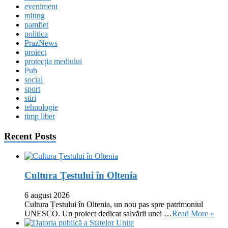
eveniment
miting
pamflet
politica
PrazNews
proiect
protecția mediului
Pub
social
sport
stiri
tehnologie
timp liber
Recent Posts
Cultura Țestului în Oltenia
6 august 2026
Cultura Țestului în Oltenia, un nou pas spre patrimoniul
UNESCO. Un proiect dedicat salvării unei …
Read More »