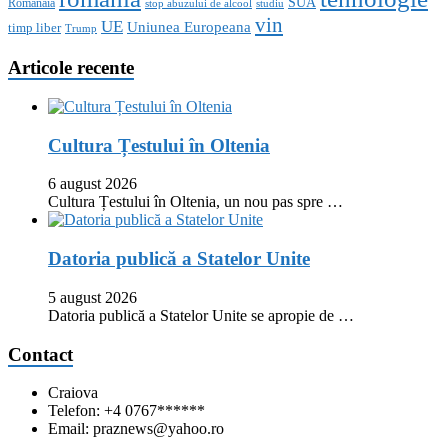
SUA
Romanaia
stop abuzului de alcool
studiu
vin
UE
Uniunea Europeana
timp liber
Trump
Articole recente
Cultura Țestului în Oltenia
6 august 2026
Cultura Țestului în Oltenia, un nou pas spre …
Datoria publică a Statelor Unite
5 august 2026
Datoria publică a Statelor Unite se apropie de …
Contact
Craiova
Telefon: +4 0767******
Email: praznews@yahoo.ro