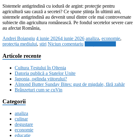
Sistemele antigrindină cu iodură de argint: protecție pentru
agricultură sau cauză a secetei? Ce spune știința În ultimii ani,
sistemele antigrindină au devenit unul dintre cele mai controversate
subiecte din agricultura românească. Pe fondul secetelor severe care
au afectat România,
Andrei Boiangiu
4 iunie 2026
4 iunie 2026
analiza
,
economie
,
protecția mediului
,
stiri
Niciun comentariu
Citește mai mult
Articole recente
Cultura Țestului în Oltenia
Datoria publică a Statelor Unite
Japonia, oglinda viitorului?
Almond Butter Sunday Bites: gust de migdale, fără zahăr
Brânzeturi cum se cuVin
Categorii
analiza
culinar
degustare
economie
educatie