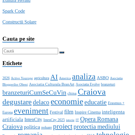
Editura Herald
Spark Code
Constructii Solare
Cauta pe site
Etichete
analiza
AI
ASBO
2026
agricultura
Active Yourope
America
Asociatia
Asociatia Culturala BranArt
Asociatia Evolve
branzeturi
Bloggerilor Olteni
Craiova
branzeturiCumSeCuVin
china
economie
degustare
educatie
delaco
Erasmus +
eveniment
film
inteligenta
Festival
Inspire Cinema
Europa
Opera Romana
artificiala
IntenCity
IntenCity 2025
istorie
IT
proiect
Craiova
protectia mediului
politica
poluare
romania
tehnologie