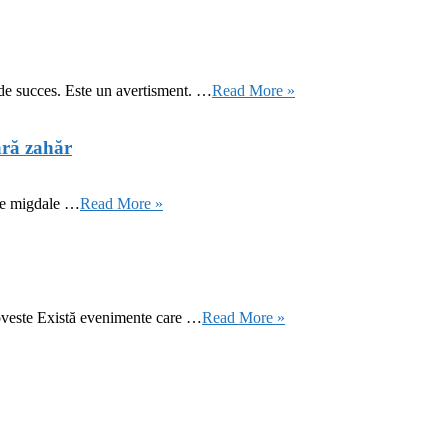
 de succes. Este un avertisment. …
Read More »
ără zahăr
 de migdale …
Read More »
oveste Există evenimente care …
Read More »