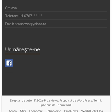
Craiova
Telefon: +4 0767******
Email: praznews@yahoo.ro
Urmăreşte-ne
Drepturi de autor © 2026
Praz News
. Propulsat de
WordPress
. Temă:
Spacious de
ThemeGrill
.
Acasa
Ştiri
Economie
Tehnologie
PrazNews
World Debt Clok