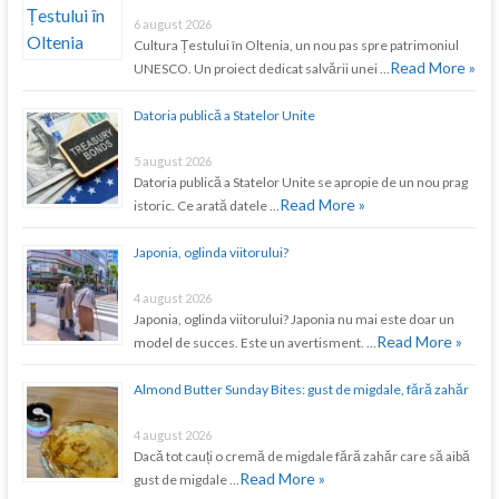
6 august 2026
Cultura Țestului în Oltenia, un nou pas spre patrimoniul
Read More »
UNESCO. Un proiect dedicat salvării unei …
Datoria publică a Statelor Unite
5 august 2026
Datoria publică a Statelor Unite se apropie de un nou prag
Read More »
istoric. Ce arată datele …
Japonia, oglinda viitorului?
4 august 2026
Japonia, oglinda viitorului? Japonia nu mai este doar un
Read More »
model de succes. Este un avertisment. …
Almond Butter Sunday Bites: gust de migdale, fără zahăr
4 august 2026
Dacă tot cauți o cremă de migdale fără zahăr care să aibă
Read More »
gust de migdale …