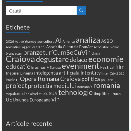
Etichete
analiza
AI
ASBO
2026
agricultura
Active Yourope
America
Asociatia Culturala BranArt
Asociatia Evolve
Asociatia Bloggerilor Olteni
branzeturiCumSeCuVin
china
branzeturi
Craiova
economie
degustare
delaco
eveniment
educatie
film
Festival
Erasmus +
Europa
inteligenta artificiala
IntenCity
Inspire Cinema
IntenCity 2025
Opera Romana Craiova
politica
poluare
istorie
IT
romania
proiect
protectia mediului
Romanaia
tehnologie
SUA
timp liber
stop abuzului de alcool
studiu
Trump
vin
UE
Uniunea Europeana
Articole recente