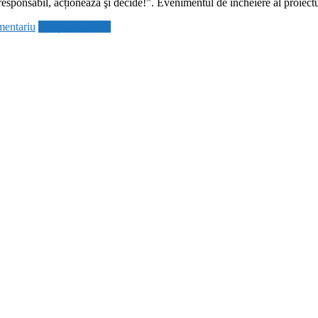
responsabil, acționează şi decide!”. Evenimentul de încheiere al proiect
mentariu
Citește mai mult