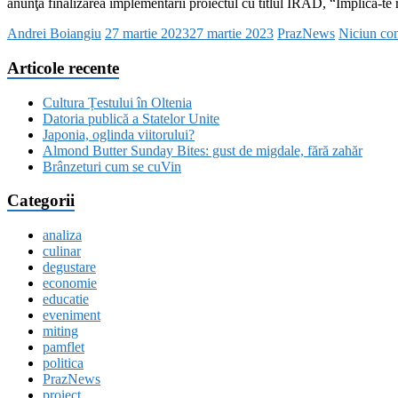
anunţă finalizarea implementării proiectul cu titlul IRAD, “Implică-te 
Andrei Boiangiu
27 martie 2023
27 martie 2023
PrazNews
Niciun co
Articole recente
Cultura Țestului în Oltenia
Datoria publică a Statelor Unite
Japonia, oglinda viitorului?
Almond Butter Sunday Bites: gust de migdale, fără zahăr
Brânzeturi cum se cuVin
Categorii
analiza
culinar
degustare
economie
educatie
eveniment
miting
pamflet
politica
PrazNews
proiect