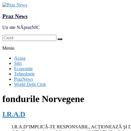
Praz News
Un site NĂprazNIC
Meniu
Acasa
Ştiri
Economie
Tehnologie
PrazNews
World Debt Clok
fondurile Norvegene
I.R.A.D
I.R.A.D“IMPLICĂ-TE RESPONSABIL, ACȚIONEAZĂ ŞI DECID