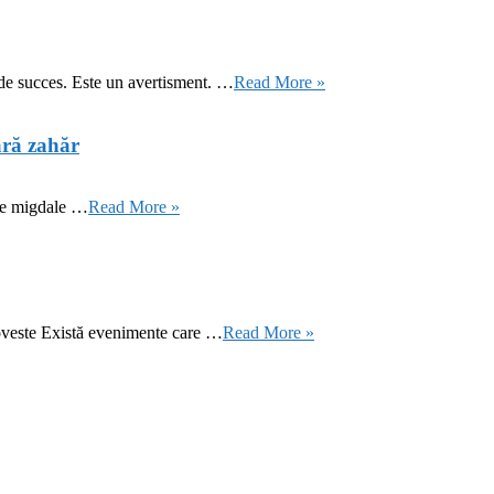
 de succes. Este un avertisment. …
Read More »
ără zahăr
 de migdale …
Read More »
oveste Există evenimente care …
Read More »