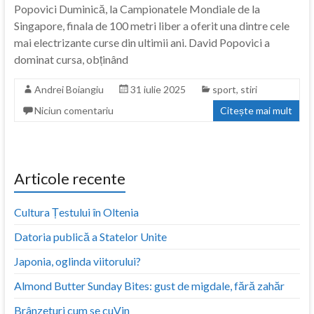
Popovici Duminică, la Campionatele Mondiale de la
Singapore, finala de 100 metri liber a oferit una dintre cele
mai electrizante curse din ultimii ani. David Popovici a
dominat cursa, obținând
Andrei Boiangiu
31 iulie 2025
sport
,
stiri
Niciun comentariu
Citește mai mult
Articole recente
Cultura Țestului în Oltenia
Datoria publică a Statelor Unite
Japonia, oglinda viitorului?
Almond Butter Sunday Bites: gust de migdale, fără zahăr
Brânzeturi cum se cuVin