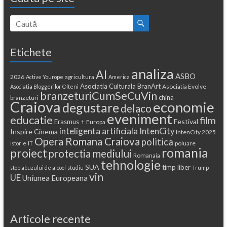
Etichete
analiza
AI
ASBO
2026
agricultura
Active Yourope
America
Asociatia Culturala BranArt
Asociatia Evolve
Asociatia Bloggerilor Olteni
branzeturiCumSeCuVin
china
branzeturi
Craiova
economie
degustare
delaco
eveniment
educatie
film
Festival
Erasmus +
Europa
inteligenta artificiala
IntenCity
Inspire Cinema
IntenCity 2025
Opera Romana Craiova
politica
poluare
istorie
IT
romania
proiect
protectia mediului
Romanaia
tehnologie
SUA
timp liber
stop abuzului de alcool
studiu
Trump
vin
UE
Uniunea Europeana
Articole recente