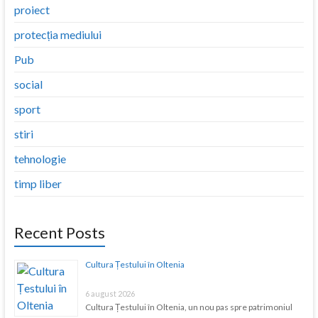
proiect
protecția mediului
Pub
social
sport
stiri
tehnologie
timp liber
Recent Posts
Cultura Țestului în Oltenia
6 august 2026
Cultura Țestului în Oltenia, un nou pas spre patrimoniul