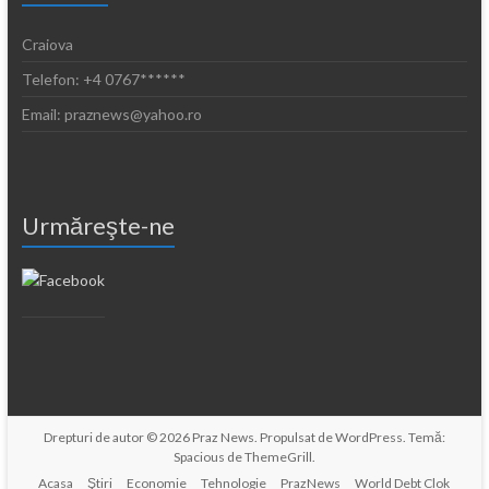
Craiova
Telefon: +4 0767******
Email: praznews@yahoo.ro
Urmăreşte-ne
Drepturi de autor © 2026
Praz News
. Propulsat de
WordPress
. Temă:
Spacious de
ThemeGrill
.
Acasa
Ştiri
Economie
Tehnologie
PrazNews
World Debt Clok