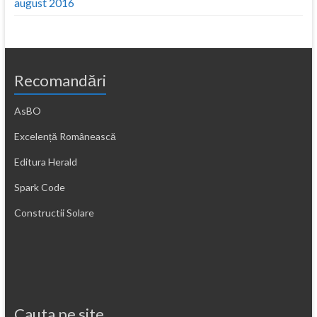
august 2016
Recomandări
AsBO
Excelență Românească
Editura Herald
Spark Code
Constructii Solare
Cauta pe site