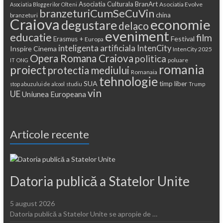
Asociatia Culturala BranArt
Asociatia Evolve
Asociatia Bloggerilor Olteni
branzeturiCumSeCuVin
china
branzeturi
Craiova
economie
degustare
delaco
eveniment
educatie
film
Festival
Erasmus +
Europa
inteligenta artificiala
IntenCity
Inspire Cinema
IntenCity 2025
Opera Romana Craiova
politica
poluare
IT
ONG
romania
proiect
protectia mediului
Romanaia
tehnologie
SUA
timp liber
stop abuzului de alcool
studiu
Trump
vin
UE
Uniunea Europeana
Articole recente
Datoria publică a Statelor Unite
5 august 2026
Datoria publică a Statelor Unite se apropie de …