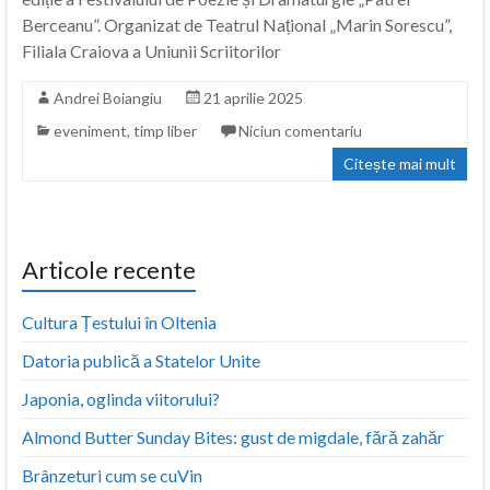
Berceanu”. Organizat de Teatrul Național „Marin Sorescu”,
Filiala Craiova a Uniunii Scriitorilor
Andrei Boiangiu
21 aprilie 2025
eveniment
,
timp liber
Niciun comentariu
Citește mai mult
Articole recente
Cultura Țestului în Oltenia
Datoria publică a Statelor Unite
Japonia, oglinda viitorului?
Almond Butter Sunday Bites: gust de migdale, fără zahăr
Brânzeturi cum se cuVin