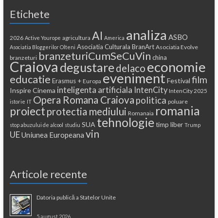
Etichete
analiza
AI
ASBO
2026
agricultura
Active Yourope
America
Asociatia Culturala BranArt
Asociatia Evolve
Asociatia Bloggerilor Olteni
branzeturiCumSeCuVin
china
branzeturi
Craiova
economie
degustare
delaco
eveniment
educatie
film
Festival
Erasmus +
Europa
inteligenta artificiala
IntenCity
Inspire Cinema
IntenCity 2025
Opera Romana Craiova
politica
poluare
istorie
IT
romania
proiect
protectia mediului
Romanaia
tehnologie
SUA
timp liber
stop abuzului de alcool
studiu
Trump
vin
UE
Uniunea Europeana
Articole recente
Datoria publică a Statelor Unite
5 august 2026