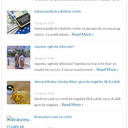
Datoria publică a Statelor Unite
5 august 2026
Datoria publică a Statelor Unite se apropie de un nou prag
Read More »
istoric. Ce arată datele …
Japonia, oglinda viitorului?
4 august 2026
Japonia, oglinda viitorului? Japonia nu mai este doar un
Read More »
model de succes. Este un avertisment. …
Almond Butter Sunday Bites: gust de migdale, fără zahăr
4 august 2026
Dacă tot cauți o cremă de migdale fără zahăr care să aibă
Read More »
gust de migdale …
Brânzeturi cum se cuVin