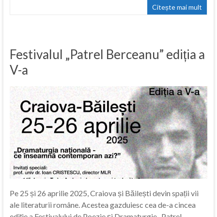
Citește mai mult
Festivalul „Patrel Berceanu” ediția a
V-a
Pe 25 și 26 aprilie 2025, Craiova și Băilești devin spații vii
ale literaturii române. Acestea gazduiesc cea de-a cincea
ediție a Festivalului de Poezie și Dramaturgie „Patrel