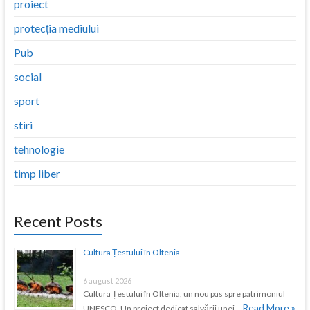
proiect
protecția mediului
Pub
social
sport
stiri
tehnologie
timp liber
Recent Posts
Cultura Țestului în Oltenia
6 august 2026
Cultura Țestului în Oltenia, un nou pas spre patrimoniul
Read More »
UNESCO. Un proiect dedicat salvării unei …