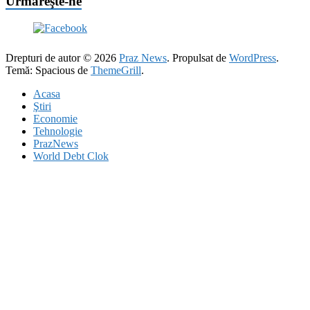
Urmăreşte-ne
Drepturi de autor © 2026
Praz News
. Propulsat de
WordPress
.
Temă: Spacious de
ThemeGrill
.
Acasa
Ştiri
Economie
Tehnologie
PrazNews
World Debt Clok