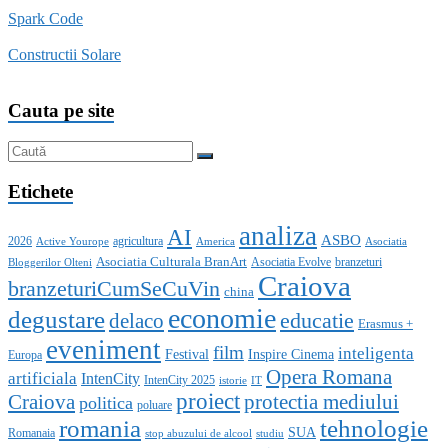
Spark Code
Constructii Solare
Cauta pe site
Etichete
analiza
AI
ASBO
2026
agricultura
Active Yourope
America
Asociatia
Asociatia Culturala BranArt
Asociatia Evolve
branzeturi
Bloggerilor Olteni
Craiova
branzeturiCumSeCuVin
china
economie
degustare
educatie
delaco
Erasmus +
eveniment
film
inteligenta
Festival
Inspire Cinema
Europa
Opera Romana
artificiala
IntenCity
IntenCity 2025
istorie
IT
proiect
Craiova
protectia mediului
politica
poluare
romania
tehnologie
SUA
Romanaia
stop abuzului de alcool
studiu