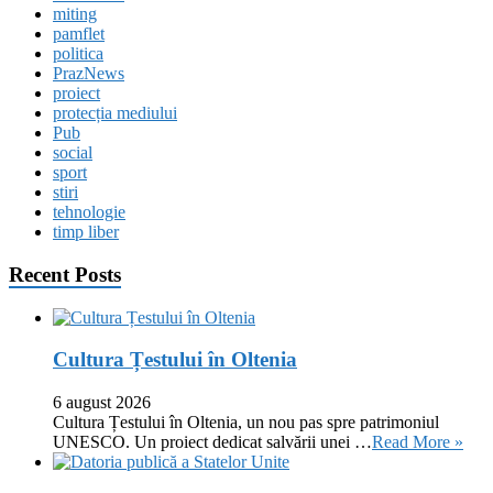
miting
pamflet
politica
PrazNews
proiect
protecția mediului
Pub
social
sport
stiri
tehnologie
timp liber
Recent Posts
Cultura Țestului în Oltenia
6 august 2026
Cultura Țestului în Oltenia, un nou pas spre patrimoniul
UNESCO. Un proiect dedicat salvării unei …
Read More »