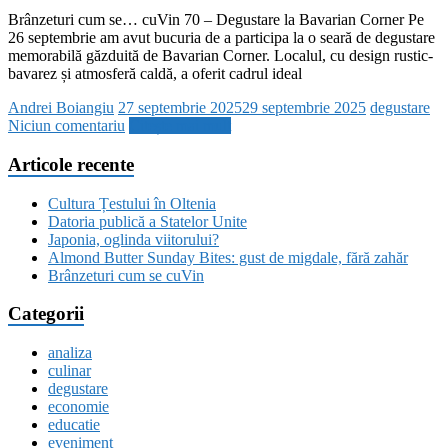
Brânzeturi cum se… cuVin 70 – Degustare la Bavarian Corner Pe
26 septembrie am avut bucuria de a participa la o seară de degustare
memorabilă găzduită de Bavarian Corner. Localul, cu design rustic-
bavarez și atmosferă caldă, a oferit cadrul ideal
Andrei Boiangiu
27 septembrie 2025
29 septembrie 2025
degustare
Niciun comentariu
Citește mai mult
Articole recente
Cultura Țestului în Oltenia
Datoria publică a Statelor Unite
Japonia, oglinda viitorului?
Almond Butter Sunday Bites: gust de migdale, fără zahăr
Brânzeturi cum se cuVin
Categorii
analiza
culinar
degustare
economie
educatie
eveniment