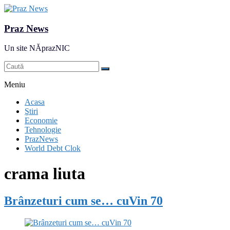
Praz News
Un site NĂprazNIC
Meniu
Acasa
Ştiri
Economie
Tehnologie
PrazNews
World Debt Clok
crama liuta
Brânzeturi cum se… cuVin 70