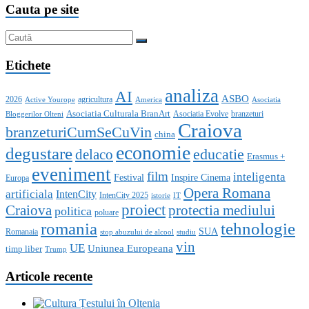
Cauta pe site
Etichete
analiza
AI
ASBO
2026
agricultura
Active Yourope
America
Asociatia
Asociatia Culturala BranArt
Asociatia Evolve
branzeturi
Bloggerilor Olteni
Craiova
branzeturiCumSeCuVin
china
economie
degustare
educatie
delaco
Erasmus +
eveniment
film
inteligenta
Festival
Inspire Cinema
Europa
Opera Romana
artificiala
IntenCity
IntenCity 2025
istorie
IT
proiect
Craiova
protectia mediului
politica
poluare
romania
tehnologie
SUA
Romanaia
stop abuzului de alcool
studiu
vin
UE
Uniunea Europeana
timp liber
Trump
Articole recente