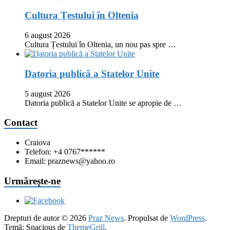
Cultura Țestului în Oltenia
6 august 2026
Cultura Țestului în Oltenia, un nou pas spre …
Datoria publică a Statelor Unite
5 august 2026
Datoria publică a Statelor Unite se apropie de …
Contact
Craiova
Telefon: +4 0767******
Email: praznews@yahoo.ro
Urmăreşte-ne
Drepturi de autor © 2026
Praz News
. Propulsat de
WordPress
.
Temă: Spacious de
ThemeGrill
.