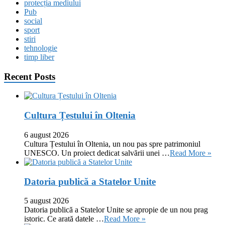
protecția mediului
Pub
social
sport
stiri
tehnologie
timp liber
Recent Posts
Cultura Țestului în Oltenia
6 august 2026
Cultura Țestului în Oltenia, un nou pas spre patrimoniul
UNESCO. Un proiect dedicat salvării unei …
Read More »
Datoria publică a Statelor Unite
5 august 2026
Datoria publică a Statelor Unite se apropie de un nou prag
istoric. Ce arată datele …
Read More »