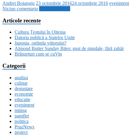
Andrei Boiangiu
23 octombrie 2016
24 octombrie 2016
eveniment
Niciun comentariu
Citește mai mult
Articole recente
Cultura Țestului în Oltenia
Datoria publică a Statelor Unite
Japonia, oglinda viitorului?
Almond Butter Sunday Bites: gust de migdale, fără zahăr
Brânzeturi cum se cuVin
Categorii
analiza
culinar
degustare
economie
educatie
eveniment
miting
pamflet
politica
PrazNews
proiect