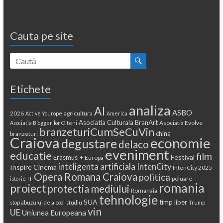
Cauta pe site
Etichete
analiza
AI
ASBO
2026
agricultura
Active Yourope
America
Asociatia Culturala BranArt
Asociatia Evolve
Asociatia Bloggerilor Olteni
branzeturiCumSeCuVin
china
branzeturi
Craiova
economie
degustare
delaco
eveniment
educatie
film
Festival
Erasmus +
Europa
inteligenta artificiala
IntenCity
Inspire Cinema
IntenCity 2025
Opera Romana Craiova
politica
poluare
istorie
IT
romania
proiect
protectia mediului
Romanaia
tehnologie
SUA
timp liber
stop abuzului de alcool
studiu
Trump
vin
UE
Uniunea Europeana