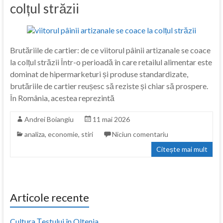
colțul străzii
Brutăriile de cartier: de ce viitorul pâinii artizanale se coace
la colțul străzii Într-o perioadă în care retailul alimentar este
dominat de hipermarketuri și produse standardizate,
brutăriile de cartier reușesc să reziste și chiar să prospere.
În România, acestea reprezintă
Andrei Boiangiu
11 mai 2026
analiza
,
economie
,
stiri
Niciun comentariu
Citește mai mult
Articole recente
Cultura Țestului în Oltenia