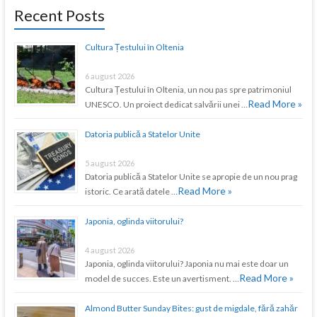
Recent Posts
Cultura Țestului în Oltenia
6 august 2026
Cultura Țestului în Oltenia, un nou pas spre patrimoniul
Read More »
UNESCO. Un proiect dedicat salvării unei …
Datoria publică a Statelor Unite
5 august 2026
Datoria publică a Statelor Unite se apropie de un nou prag
Read More »
istoric. Ce arată datele …
Japonia, oglinda viitorului?
4 august 2026
Japonia, oglinda viitorului? Japonia nu mai este doar un
Read More »
model de succes. Este un avertisment. …
Almond Butter Sunday Bites: gust de migdale, fără zahăr