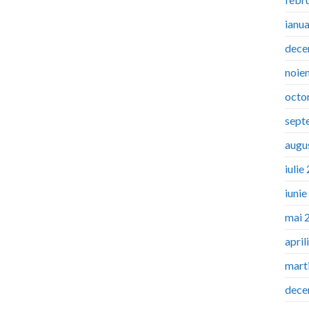
ianu
dece
noie
octo
sept
augu
iulie
iuni
mai 
april
mart
dece