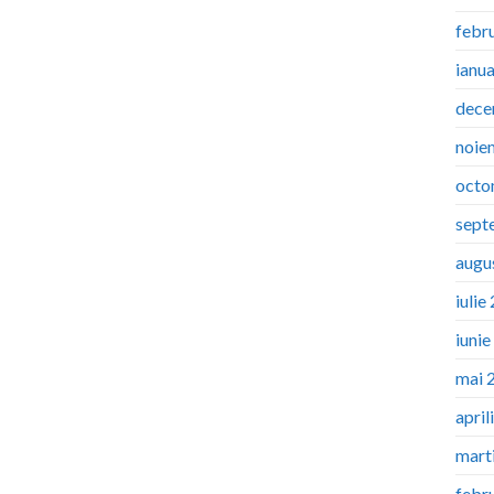
febr
ianu
dece
noie
octo
sept
augu
iulie
iuni
mai 
april
mart
febr