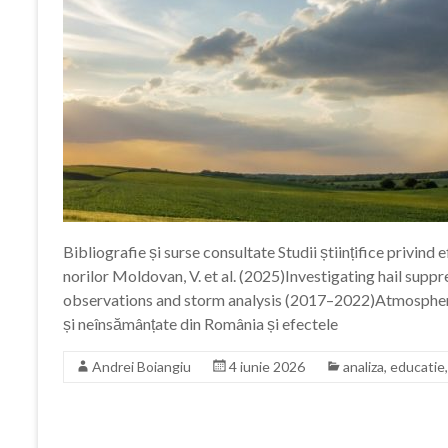
Bibliografie și surse consultate Studii științifice privind
norilor Moldovan, V. et al. (2025)Investigating hail supp
observations and storm analysis (2017–2022)Atmospheric
și neînsămânțate din România și efectele
Andrei Boiangiu
4 iunie 2026
analiza
,
educatie