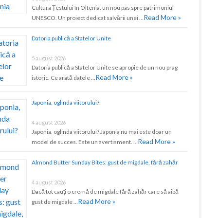
Cultura Țestului în Oltenia, un nou pas spre patrimoniul
Read More »
UNESCO. Un proiect dedicat salvării unei …
Datoria publică a Statelor Unite
5 august 2026
Datoria publică a Statelor Unite se apropie de un nou prag
Read More »
istoric. Ce arată datele …
Japonia, oglinda viitorului?
4 august 2026
Japonia, oglinda viitorului? Japonia nu mai este doar un
Read More »
model de succes. Este un avertisment. …
Almond Butter Sunday Bites: gust de migdale, fără zahăr
4 august 2026
Dacă tot cauți o cremă de migdale fără zahăr care să aibă
Read More »
gust de migdale …