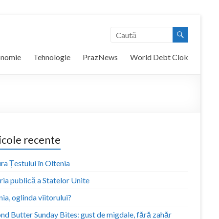
onomie
Tehnologie
PrazNews
World Debt Clok
icole recente
ra Țestului în Oltenia
ia publică a Statelor Unite
ia, oglinda viitorului?
nd Butter Sunday Bites: gust de migdale, fără zahăr