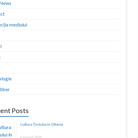
zNews
ect
cția mediului
l
t
ologie
liber
ent Posts
Cultura Țestului în Oltenia
6 august 2026