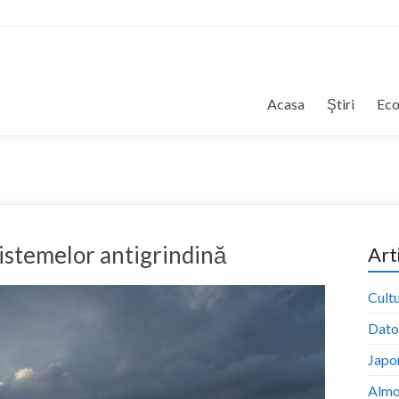
Acasa
Ştiri
Ec
 sistemelor antigrindină
Art
Cultu
Dator
Japon
Almo