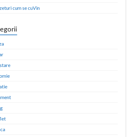
zeturi cum se cuVin
egorii
za
ar
stare
omie
atie
iment
ng
let
ica