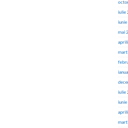
octo
iulie
iuni
mai 
april
mart
febr
ianu
dece
iulie
iuni
april
mart