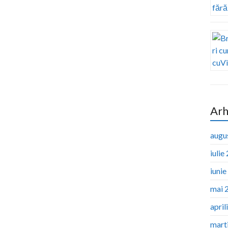
Arh
augu
iulie
iuni
mai 
april
mart