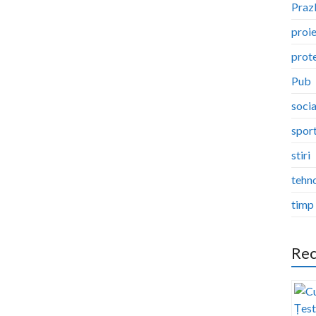
Pra
proi
prote
Pub
socia
spor
stiri
tehn
timp 
Rec