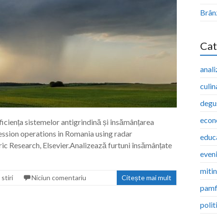
Brân
Cat
anali
culin
degu
econ
 eficiența sistemelor antigrindină și însămânțarea
ression operations in Romania using radar
educ
 Research, Elsevier.Analizează furtuni însămânțate
even
miti
,
stiri
Niciun comentariu
Citește mai mult
pamf
polit