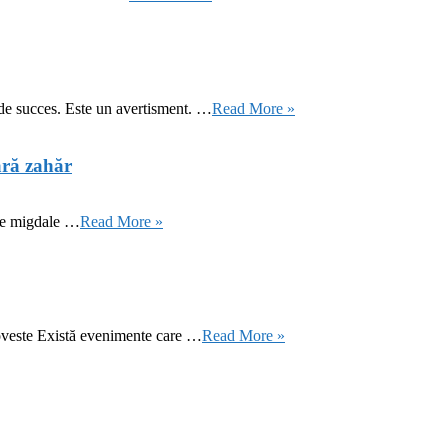
 de succes. Este un avertisment. …
Read More »
ără zahăr
 de migdale …
Read More »
oveste Există evenimente care …
Read More »