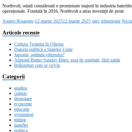
Northvolt, odată considerată o promisiune majoră în industria bateriilor
operaționale. Fondată în 2016, Northvolt a atras investiții de peste
Andrei Boiangiu
12 martie 2025
12 martie 2025
stiri
,
tehnologie
Niciu
Articole recente
Cultura Țestului în Oltenia
Datoria publică a Statelor Unite
Japonia, oglinda viitorului?
Almond Butter Sunday Bites: gust de migdale, fără zahăr
Brânzeturi cum se cuVin
Categorii
analiza
culinar
degustare
economie
educatie
eveniment
miting
pamflet
politica