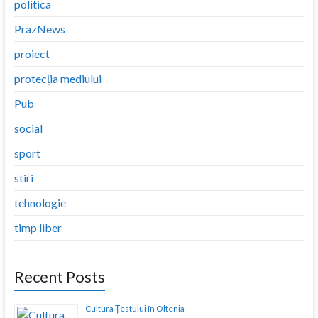
politica
PrazNews
proiect
protecția mediului
Pub
social
sport
stiri
tehnologie
timp liber
Recent Posts
Cultura Țestului în Oltenia