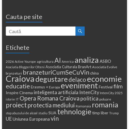
Cauta pe site
Etichete
analiza
AI
ASBO
2026
agricultura
Active Yourope
America
Asociatia Culturala BranArt
Asociatia Evolve
Asociatia Bloggerilor Olteni
branzeturiCumSeCuVin
china
branzeturi
Craiova
economie
degustare
delaco
eveniment
educatie
film
Festival
Erasmus +
Europa
inteligenta artificiala
IntenCity
Inspire Cinema
IntenCity 2025
Opera Romana Craiova
politica
poluare
istorie
IT
romania
proiect
protectia mediului
Romanaia
tehnologie
SUA
timp liber
stop abuzului de alcool
studiu
Trump
vin
UE
Uniunea Europeana