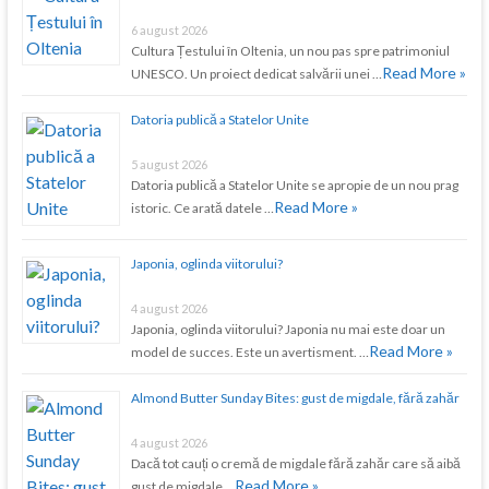
6 august 2026
Cultura Țestului în Oltenia, un nou pas spre patrimoniul
Read More »
UNESCO. Un proiect dedicat salvării unei …
Datoria publică a Statelor Unite
5 august 2026
Datoria publică a Statelor Unite se apropie de un nou prag
Read More »
istoric. Ce arată datele …
Japonia, oglinda viitorului?
4 august 2026
Japonia, oglinda viitorului? Japonia nu mai este doar un
Read More »
model de succes. Este un avertisment. …
Almond Butter Sunday Bites: gust de migdale, fără zahăr
4 august 2026
Dacă tot cauți o cremă de migdale fără zahăr care să aibă
Read More »
gust de migdale …