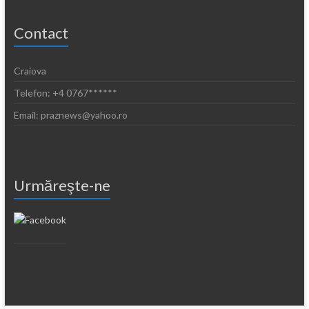
Contact
Craiova
Telefon: +4 0767******
Email: praznews@yahoo.ro
Urmăreşte-ne