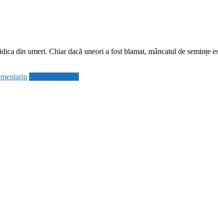
ridica din umeri. Chiar dacă uneori a fost blamat, mâncatul de semințe est
omentariu
Citește mai mult