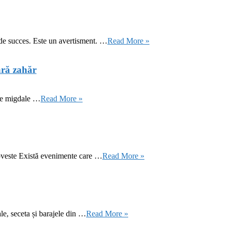
 de succes. Este un avertisment. …
Read More »
ără zahăr
 de migdale …
Read More »
oveste Există evenimente care …
Read More »
le, seceta și barajele din …
Read More »