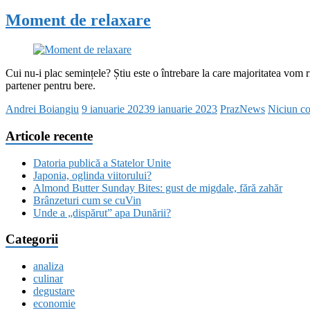
Moment de relaxare
Cui nu-i plac semințele? Știu este o întrebare la care majoritatea vom 
partener pentru bere.
Andrei Boiangiu
9 ianuarie 2023
9 ianuarie 2023
PrazNews
Niciun c
Articole recente
Datoria publică a Statelor Unite
Japonia, oglinda viitorului?
Almond Butter Sunday Bites: gust de migdale, fără zahăr
Brânzeturi cum se cuVin
Unde a „dispărut” apa Dunării?
Categorii
analiza
culinar
degustare
economie