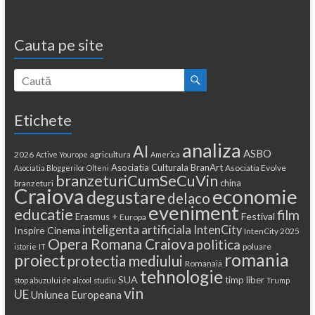
Cauta pe site
Etichete
analiza
AI
ASBO
2026
agricultura
Active Yourope
America
Asociatia Culturala BranArt
Asociatia Evolve
Asociatia Bloggerilor Olteni
branzeturiCumSeCuVin
china
branzeturi
Craiova
economie
degustare
delaco
eveniment
educatie
film
Festival
Erasmus +
Europa
inteligenta artificiala
IntenCity
Inspire Cinema
IntenCity 2025
Opera Romana Craiova
politica
poluare
istorie
IT
romania
proiect
protectia mediului
Romanaia
tehnologie
SUA
timp liber
stop abuzului de alcool
studiu
Trump
vin
UE
Uniunea Europeana