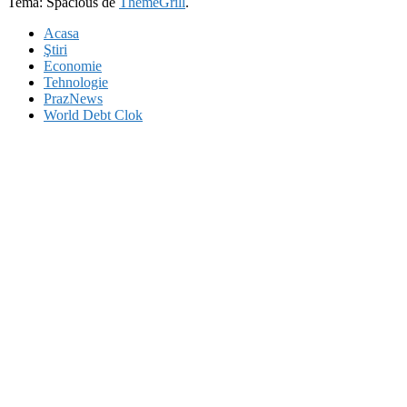
Temă: Spacious de
ThemeGrill
.
Acasa
Ştiri
Economie
Tehnologie
PrazNews
World Debt Clok