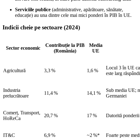
Serviciile publice
(administrative, apărătoare, sănătate,
educație) au una dintre cele mai mici ponderi în PIB în UE.
Indicii cheie pe sectoare (2024)
Contribuție la PIB
Media
Sector economic
(România)
UE
Locul 3 în UE ca 
Agricultură
3,3 %
1,6 %
este larg răspândi
Industria
Sub media UE; mu
11,4 %
14,1 %
prelucrătoare
Germaniei
Comerț, Transport,
20,7 %
17 %
Datorită ponderii
HoReCa
IT&C
6,9 %
~2 %*
Foarte peste medi