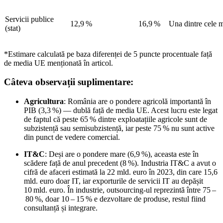
Servicii publice
12,9 %
16,9 %
Una dintre cele 
(stat)
*Estimare calculată pe baza diferenței de 5 puncte procentuale față
de media UE menționată în articol.
Câteva observații suplimentare:
Agricultura
: România are o pondere agricolă importantă în
PIB (3,3 %) — dublă față de media UE. Acest lucru este legat
de faptul că peste 65 % dintre exploatațiile agricole sunt de
subzistență sau semisubzistență, iar peste 75 % nu sunt active
din punct de vedere comercial.
IT&C
: Deși are o pondere mare (6,9 %), aceasta este în
scădere față de anul precedent (8 %). Industria IT&C a avut o
cifră de afaceri estimată la 22 mld. euro în 2023, din care 15,6
mld. euro doar IT, iar exporturile de servicii IT au depășit
10 mld. euro. În industrie, outsourcing-ul reprezintă între 75 –
80 %, doar 10 – 15 % e dezvoltare de produse, restul fiind
consultanță și integrare.