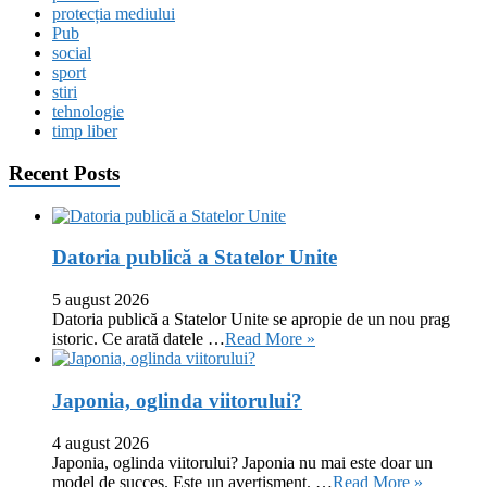
protecția mediului
Pub
social
sport
stiri
tehnologie
timp liber
Recent Posts
Datoria publică a Statelor Unite
5 august 2026
Datoria publică a Statelor Unite se apropie de un nou prag
istoric. Ce arată datele …
Read More »
Japonia, oglinda viitorului?
4 august 2026
Japonia, oglinda viitorului? Japonia nu mai este doar un
model de succes. Este un avertisment. …
Read More »