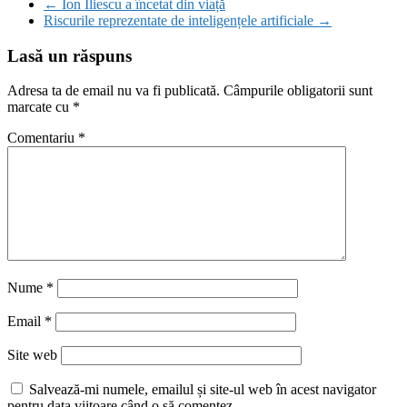
←
Ion Iliescu a încetat din viață
Riscurile reprezentate de inteligențele artificiale
→
Lasă un răspuns
Adresa ta de email nu va fi publicată.
Câmpurile obligatorii sunt
marcate cu
*
Comentariu
*
Nume
*
Email
*
Site web
Salvează-mi numele, emailul și site-ul web în acest navigator
pentru data viitoare când o să comentez.