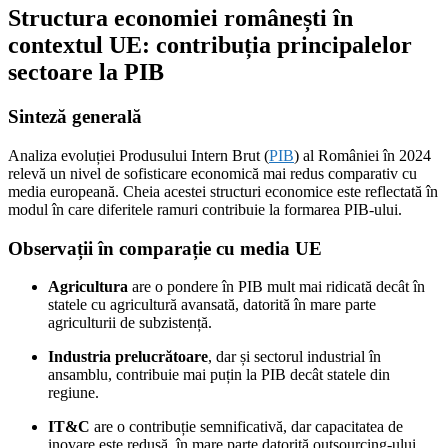
Structura economiei românești în
contextul UE: contribuția principalelor
sectoare la PIB
Sinteză generală
Analiza evoluției Produsului Intern Brut (
PIB
) al României în 2024
relevă un nivel de sofisticare economică mai redus comparativ cu
media europeană. Cheia acestei structuri economice este reflectată în
modul în care diferitele ramuri contribuie la formarea PIB-ului.
Observații în comparație cu media UE
Agricultura
are o pondere în PIB mult mai ridicată decât în
statele cu agricultură avansată, datorită în mare parte
agriculturii de subzistență.
Industria prelucrătoare
, dar și sectorul industrial în
ansamblu, contribuie mai puțin la PIB decât statele din
regiune.
IT&C
are o contribuție semnificativă, dar capacitatea de
inovare este redusă, în mare parte datorită outsourcing-ului.