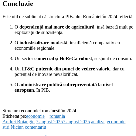
Concluzie
Este util de subliniat că structura PIB-ului României în 2024 reflectă:
O
dependență mai mare de agricultură
, însă bazată mult pe
exploatații de subzistență.
O
industrializare modestă
, insuficientă comparativ cu
economiile regionale.
Un sector
comercial și HoReCa robust
, susținut de consum.
Un
IT&C puternic din punct de vedere valoric
, dar cu
potențial de inovare nevalorificat.
O
administrare publică subreprezentată la nivel
european
, în PIB.
Structura economiei românești în 2024
Etichetat pe:
economie
romania
Andrei Boiangiu
7 august 2025
7 august 2025
analiza
,
economie
,
stiri
Niciun comentariu