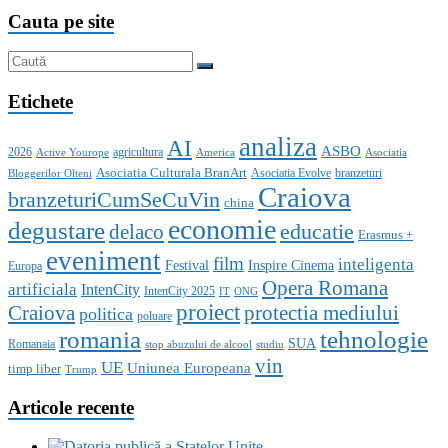
Cauta pe site
Etichete
analiza
AI
ASBO
2026
agricultura
Active Yourope
America
Asociatia
Asociatia Culturala BranArt
Asociatia Evolve
branzeturi
Bloggerilor Olteni
Craiova
branzeturiCumSeCuVin
china
economie
degustare
educatie
delaco
Erasmus +
eveniment
film
inteligenta
Festival
Inspire Cinema
Europa
Opera Romana
artificiala
IntenCity
IntenCity 2025
IT
ONG
proiect
Craiova
protectia mediului
politica
poluare
romania
tehnologie
SUA
Romanaia
stop abuzului de alcool
studiu
vin
UE
Uniunea Europeana
timp liber
Trump
Articole recente