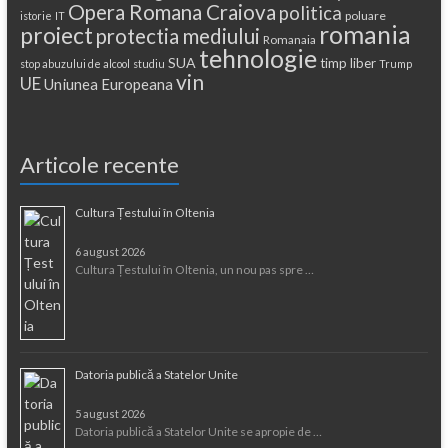
Opera Romana Craiova
politica
poluare
istorie
IT
romania
proiect
protectia mediului
Romanaia
tehnologie
SUA
timp liber
stop abuzului de alcool
studiu
Trump
vin
UE
Uniunea Europeana
Articole recente
Cultura Țestului în Oltenia
6 august 2026
Cultura Țestului în Oltenia, un nou pas spre …
Datoria publică a Statelor Unite
5 august 2026
Datoria publică a Statelor Unite se apropie de …