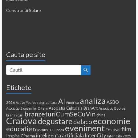
Constructii Solare
Cauta pe site
Etichete
analiza
AI
ASBO
2026
agricultura
Active Yourope
America
Asociatia Culturala BranArt
Asociatia Evolve
Asociatia Bloggerilor Olteni
branzeturiCumSeCuVin
china
branzeturi
Craiova
economie
degustare
delaco
eveniment
educatie
film
Festival
Erasmus +
Europa
inteligenta artificiala
IntenCity
Inspire Cinema
IntenCity 2025