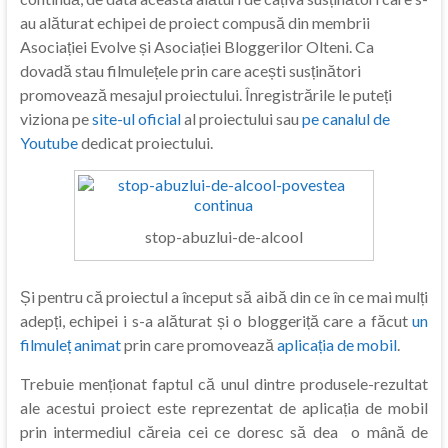
au alăturat echipei de proiect compusă din membrii
Asociației Evolve și Asociației Bloggerilor Olteni. Ca
dovadă stau filmulețele prin care acești susținători
promovează mesajul proiectului. Înregistrările le puteți
viziona pe
site-ul oficial
al proiectului sau
pe canalul de
Youtube
dedicat proiectului.
stop-abuzlui-de-alcool
Și pentru că proiectul a început să aibă din ce în ce mai mulți
adepți, echipei i s-a alăturat și o bloggeriță care a făcut
un
filmuleț animat
prin care promovează
aplicația de mobil
.
Trebuie menționat faptul că unul dintre produsele-rezultat
ale acestui proiect este reprezentat de aplicația de mobil
prin intermediul căreia cei ce doresc să dea o mână de