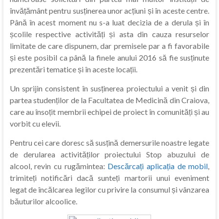
învățământ pentru susținerea unor acțiuni și în aceste centre.
Până în acest moment nu s-a luat decizia de a derula și în
școlile respective activități și asta din cauza resurselor
limitate de care dispunem, dar premisele par a fi favorabile
și este posibil ca până la finele anului 2016 să fie susținute
prezentări tematice și în aceste locații.
Un sprijin consistent în susținerea proiectului a venit și din
partea studenților de la Facultatea de Medicină din Craiova,
care au însoțit membrii echipei de proiect în comunități și au
vorbit cu elevii.
Pentru cei care doresc să susțină demersurile noastre legate
de derularea activităților proiectului Stop abuzului de
alcool, revin cu rugămintea:
Descărcați aplicația de mobil
,
trimiteți notificări dacă sunteți martorii unui eveniment
legat de încălcarea legilor cu privire la consumul și vânzarea
băuturilor alcoolice.