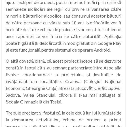
ajutor echipei de proiect, pot trimite notificări prin care să
semnaleze încălcări ale legii, cu privire la vânzarea către
minori a băuturilor alcoolice, sau consumul acestor băuturi
de către persoane cu vârsta sub 18 ani. Notificările vor fi
preluate de către echipa de proiect și vor constitui subiectul
unor rapoarte ce vor fi trimise către autorități. Aplicația
poate fi găsită și descărcată în mod gratuit din Google Play
și este funcțională pentru sistemul de operare Android.
O altă dovadă clară, că acest proiect începe să se dezvolte
constă în faptul că s-au semnat parteneriate între Asociația
Evolve coordonatoare a proiectului și instituțiile de
învățământ din localitățile: Craiova (Colegiul Național
Economic Gheorghe Chițu), Breasta, Bucovăț, Cerăt, Lipovu,
Sadova, Valea Stanciului, cărora li s-au mai adăugat și
Școala Gimnazială din Teslui.
Trebuie precizat și faptul că în cele două luni și jumătate de
la demararea activităților, echipa de proiect a primit
numeroase solicitări din partea mai multor instituții de