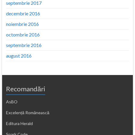
septembrie 2017
decembrie 2016
noiembrie 2016
octombrie 2016
septembrie 2016
august 2016
Recomandări
AsBO
Excelență Românească
Editura Herald
Spark Code