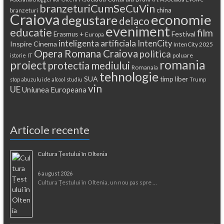
branzeturiCumSeCuVin
china
branzeturi
Craiova
economie
degustare
delaco
eveniment
educatie
film
Festival
Erasmus +
Europa
inteligenta artificiala
IntenCity
Inspire Cinema
IntenCity 2025
Opera Romana Craiova
politica
poluare
istorie
IT
romania
proiect
protectia mediului
Romanaia
tehnologie
SUA
timp liber
stop abuzului de alcool
studiu
Trump
vin
UE
Uniunea Europeana
Articole recente
Cultura Țestului în Oltenia
6 august 2026
Cultura Țestului în Oltenia, un nou pas spre …