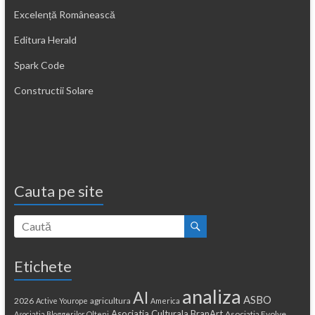
Excelență Românească
Editura Herald
Spark Code
Constructii Solare
Cauta pe site
Etichete
analiza
AI
ASBO
2026
agricultura
Active Yourope
America
Asociatia Culturala BranArt
Asociatia Evolve
Asociatia Bloggerilor Olteni