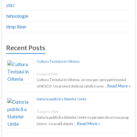
stiri
tehnologie
timp liber
Recent Posts
Cultura Țestului în Oltenia
6 august 2026
Cultura Țestului în Oltenia, un nou pas spre patrimoniul
Read More »
UNESCO. Un proiect dedicat salvării unei …
Datoria publică a Statelor Unite
5 august 2026
Datoria publică a Statelor Unite se apropie de un nou prag
Read More »
istoric. Ce arată datele …