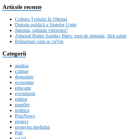
Articole recente
Cultura Țestului în Oltenia
Datoria publică a Statelor Unite
Japonia, oglinda viitorului?
Almond Butter Sunday Bites: gust de migdale, fără zahăr
Brânzeturi cum se cuVin
Categorii
analiza
culinar
degustare
economie
educatie
eveniment
miting
pamflet
politica
PrazNews
proiect
protecția mediului
Pub
social