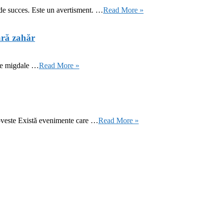
 de succes. Este un avertisment. …
Read More »
ără zahăr
 de migdale …
Read More »
oveste Există evenimente care …
Read More »