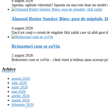
4 august 2026
Japonia, oglinda viitorului? Japonia nu mai este doar un model
Almond Butter Sunday Bites: gust de migdale, f
4 august 2026
Dacă tot cauți o cremă de migdale fără zahăr care să aibă gust
Brânzeturi cum se cuVin
2 august 2026
Brânzeturi cum se cuVin – când vinul și brânza spun aceeași p
Arhive
august 2026
iulie 2026
iunie 2026
mai 2026
aprilie 2026
martie 2026
februarie 2026