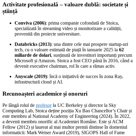
Activitate profesională – valoare dublă: societate și
știință
Conviva (2006)
: prima companie cofondată de Stoica,
specializată în streaming video și monitorizare a calității,
provenită din proiecte universitare.
Databricks (2013)
: una dintre cele mai prospere startup-uri
tech, cu o valoare estimată de piață în ianuarie 2025 la
62
miliarde de dolari
, susținută de investitori importanți precum
Microsoft și Amazon. Stoica a fost CEO până în 2016, când a
devenit executive chairman, rol în care a rămas activ.
Anyscale (2019)
: încă o inițiativă de succes în zona Ray,
infrastructură cloud și AI.
Recunoașteri academice și onoruri
Pe lângă rolul de
profesor
la UC Berkeley și director la Sky
Computing Lab, Stoica deține poziția Xu Bao Chancellor’s Chair și
este membru al National Academy of Engineering (2024). În 2022,
a devenit membru onorific al Academiei Române. Este și ACM
Fellow (2012) și laureat al mai multor premii distinse în domeniul
informaticii: Mark Weiser Award (2019), SIGOPS Hall of Fame