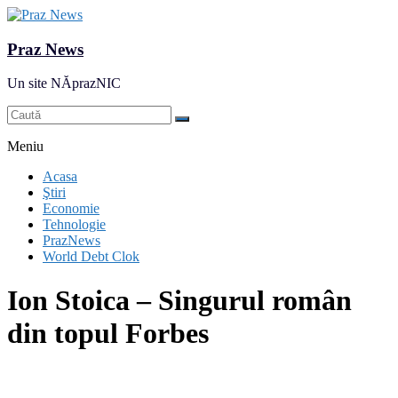
Praz News
Un site NĂprazNIC
Meniu
Acasa
Ştiri
Economie
Tehnologie
PrazNews
World Debt Clok
Ion Stoica – Singurul român
din topul Forbes