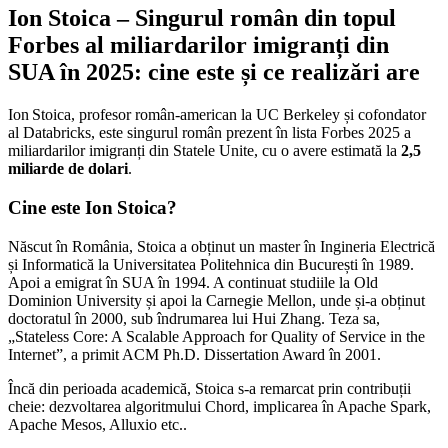
Ion Stoica – Singurul român din topul
Forbes al miliardarilor imigranți din
SUA în 2025: cine este și ce realizări are
Ion Stoica, profesor român-american la UC Berkeley și cofondator
al Databricks, este singurul român prezent în lista Forbes 2025 a
miliardarilor imigranți din Statele Unite, cu o avere estimată la
2,5
miliarde de dolari
.
Cine este Ion Stoica?
Născut în România, Stoica a obținut un master în Ingineria Electrică
și Informatică la Universitatea Politehnica din București în 1989.
Apoi a emigrat în SUA în 1994. A continuat studiile la Old
Dominion University și apoi la Carnegie Mellon, unde și-a obținut
doctoratul în 2000, sub îndrumarea lui Hui Zhang. Teza sa,
„Stateless Core: A Scalable Approach for Quality of Service in the
Internet”, a primit ACM Ph.D. Dissertation Award în 2001.
Încă din perioada academică, Stoica s-a remarcat prin contribuții
cheie: dezvoltarea algoritmului Chord, implicarea în Apache Spark,
Apache Mesos, Alluxio etc..