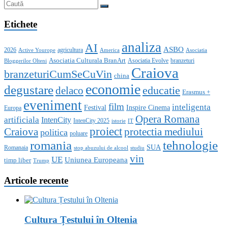
Etichete
analiza
AI
ASBO
2026
agricultura
Active Yourope
America
Asociatia
Asociatia Culturala BranArt
Asociatia Evolve
branzeturi
Bloggerilor Olteni
Craiova
branzeturiCumSeCuVin
china
economie
degustare
educatie
delaco
Erasmus +
eveniment
film
inteligenta
Festival
Inspire Cinema
Europa
Opera Romana
artificiala
IntenCity
IntenCity 2025
istorie
IT
proiect
Craiova
protectia mediului
politica
poluare
romania
tehnologie
SUA
Romanaia
stop abuzului de alcool
studiu
vin
UE
Uniunea Europeana
timp liber
Trump
Articole recente
Cultura Țestului în Oltenia