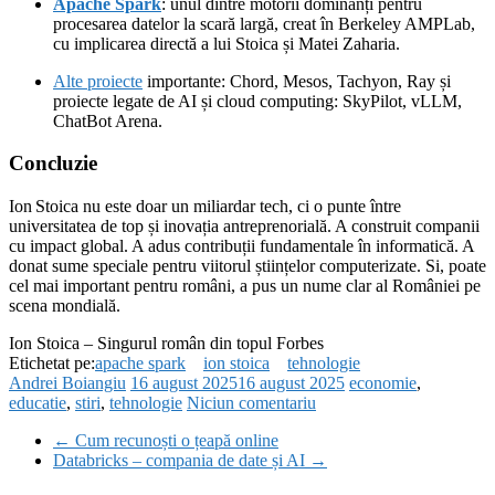
Apache Spark
: unul dintre motorii dominanți pentru
procesarea datelor la scară largă, creat în Berkeley AMPLab,
cu implicarea directă a lui Stoica și Matei Zaharia.
Alte proiecte
importante: Chord, Mesos, Tachyon, Ray și
proiecte legate de AI și cloud computing: SkyPilot, vLLM,
ChatBot Arena.
Concluzie
Ion Stoica nu este doar un miliardar tech, ci o punte între
universitatea de top și inovația antreprenorială. A construit companii
cu impact global. A adus contribuții fundamentale în informatică. A
donat sume speciale pentru viitorul științelor computerizate. Si, poate
cel mai important pentru români, a pus un nume clar al României pe
scena mondială.
Ion Stoica – Singurul român din topul Forbes
Etichetat pe:
apache spark
ion stoica
tehnologie
Andrei Boiangiu
16 august 2025
16 august 2025
economie
,
educatie
,
stiri
,
tehnologie
Niciun comentariu
←
Cum recunoști o țeapă online
Databricks – compania de date și AI
→