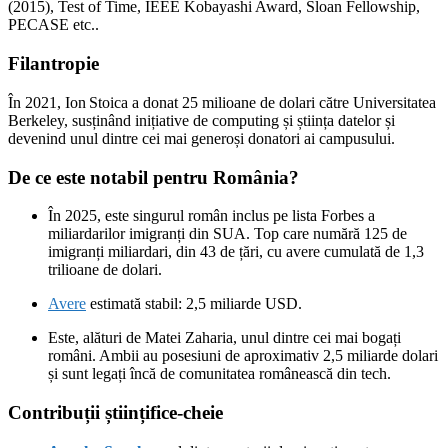
(2015), Test of Time, IEEE Kobayashi Award, Sloan Fellowship,
PECASE etc..
Filantropie
În 2021, Ion Stoica a donat 25 milioane de dolari către Universitatea
Berkeley, susținând inițiative de computing și știința datelor și
devenind unul dintre cei mai generoși donatori ai campusului.
De ce este notabil pentru România?
În 2025, este singurul român inclus pe lista Forbes a
miliardarilor imigranți din SUA. Top care numără 125 de
imigranți miliardari, din 43 de țări, cu avere cumulată de 1,3
trilioane de dolari.
Avere
estimată stabil: 2,5 miliarde USD.
Este, alături de Matei Zaharia, unul dintre cei mai bogați
români. Ambii au posesiuni de aproximativ 2,5 miliarde dolari
și sunt legați încă de comunitatea românească din tech.
Contribuții științifice-cheie