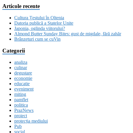
Articole recente
Cultura Țestului în Oltenia
Datoria publică a Statelor Unite
Japonia, oglinda viitorului?
Almond Butter Sunday Bites: gust de migdale, fără zahăr
Brânzeturi cum se cuVin
Categorii
analiza
culinar
degustare
economie
educatie
eveniment
miting
pamflet
politica
PrazNews
proiect
protecția mediului
Pub
social