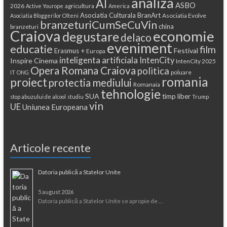
analiza
AI
ASBO
2026
agricultura
Active Yourope
America
Asociatia Culturala BranArt
Asociatia Evolve
Asociatia Bloggerilor Olteni
branzeturiCumSeCuVin
china
branzeturi
Craiova
economie
degustare
delaco
eveniment
educatie
film
Festival
Erasmus +
Europa
inteligenta artificiala
IntenCity
Inspire Cinema
IntenCity 2025
Opera Romana Craiova
politica
poluare
IT
ONG
romania
proiect
protectia mediului
Romanaia
tehnologie
SUA
timp liber
stop abuzului de alcool
studiu
Trump
vin
UE
Uniunea Europeana
Articole recente
Datoria publică a Statelor Unite
5 august 2026
Datoria publică a Statelor Unite se apropie de …