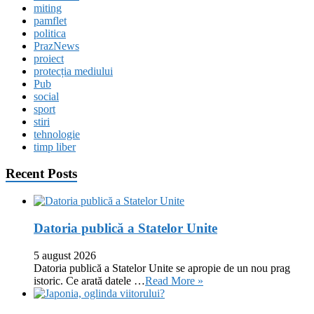
miting
pamflet
politica
PrazNews
proiect
protecția mediului
Pub
social
sport
stiri
tehnologie
timp liber
Recent Posts
Datoria publică a Statelor Unite
5 august 2026
Datoria publică a Statelor Unite se apropie de un nou prag
istoric. Ce arată datele …
Read More »