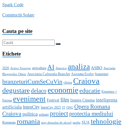
Spark Code
Constructii Solare
Cauta pe site
Etichete
analiza
AI
ASBO
2026
agricultura
Active Yourope
America
Asociatia
Asociatia Culturala BranArt
Asociatia Evolve
branzeturi
Bloggerilor Olteni
Craiova
branzeturiCumSeCuVin
china
economie
degustare
educatie
delaco
Erasmus +
eveniment
film
inteligenta
Festival
Inspire Cinema
Europa
Opera Romana
artificiala
IntenCity
IntenCity 2025
IT
ONG
proiect
Craiova
protectia mediului
politica
poluare
romania
tehnologie
SUA
Romanaia
stop abuzului de alcool
studiu