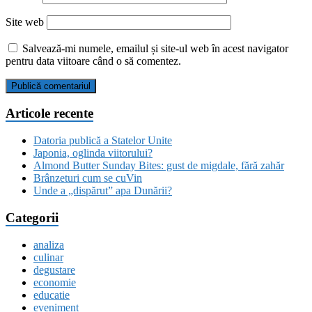
Site web
Salvează-mi numele, emailul și site-ul web în acest navigator
pentru data viitoare când o să comentez.
Articole recente
Datoria publică a Statelor Unite
Japonia, oglinda viitorului?
Almond Butter Sunday Bites: gust de migdale, fără zahăr
Brânzeturi cum se cuVin
Unde a „dispărut” apa Dunării?
Categorii
analiza
culinar
degustare
economie
educatie
eveniment