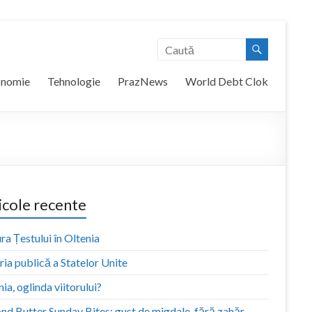
onomie
Tehnologie
PrazNews
World Debt Clok
icole recente
ra Țestului în Oltenia
ia publică a Statelor Unite
ia, oglinda viitorului?
nd Butter Sunday Bites: gust de migdale, fără zahăr