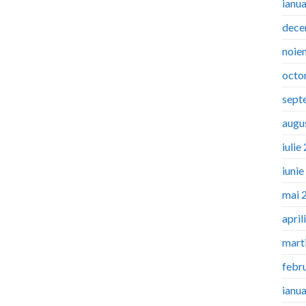
ianu
dece
noie
octo
sept
augu
iulie
iuni
mai 
april
mart
febr
ianu