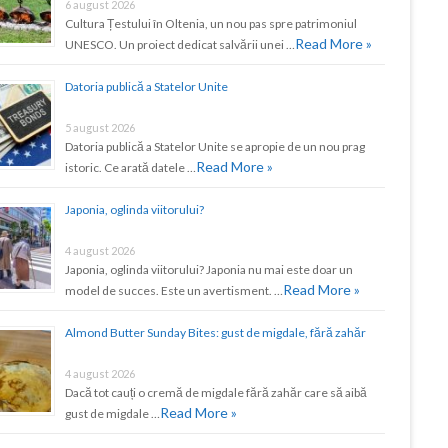
6 august 2026
Cultura Țestului în Oltenia, un nou pas spre patrimoniul
Read More »
UNESCO. Un proiect dedicat salvării unei …
Datoria publică a Statelor Unite
5 august 2026
Datoria publică a Statelor Unite se apropie de un nou prag
Read More »
istoric. Ce arată datele …
Japonia, oglinda viitorului?
4 august 2026
Japonia, oglinda viitorului? Japonia nu mai este doar un
Read More »
model de succes. Este un avertisment. …
Almond Butter Sunday Bites: gust de migdale, fără zahăr
4 august 2026
Dacă tot cauți o cremă de migdale fără zahăr care să aibă
Read More »
gust de migdale …