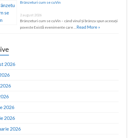
Brânzeturi cum se cuVin
2 august 2026
Brânzeturi cum se cuVin – când vinul și brânza spun aceeași
Read More »
poveste Există evenimente care …
ive
st 2026
 2026
e 2026
2026
ie 2026
ie 2026
uarie 2026