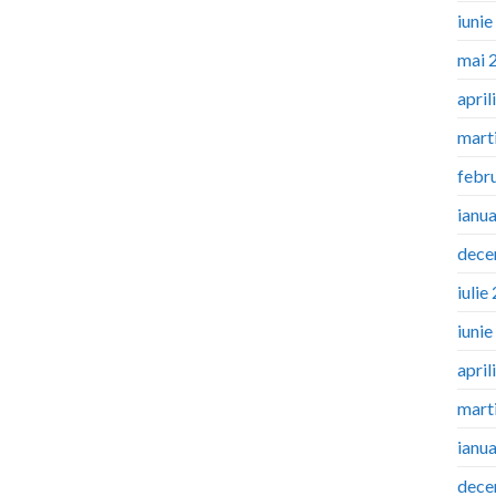
iuni
mai 
april
mart
febr
ianu
dece
iulie
iuni
april
mart
ianu
dece