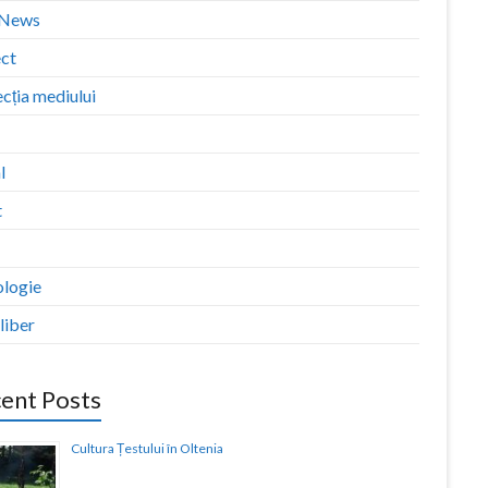
zNews
ect
cția mediului
l
t
ologie
liber
ent Posts
Cultura Țestului în Oltenia