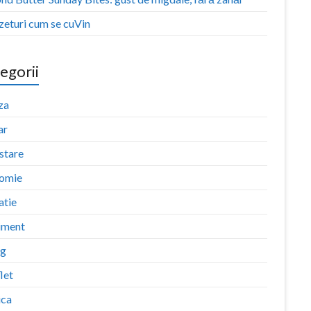
zeturi cum se cuVin
egorii
za
ar
stare
omie
atie
iment
ng
let
ica