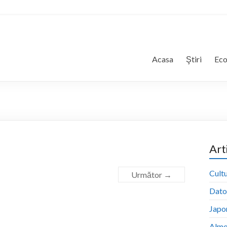
Acasa
Ştiri
Ec
Art
Cultu
Următor →
Dator
Japon
Almo