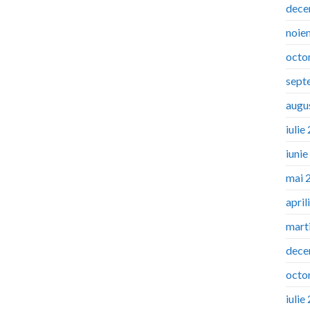
dece
noie
octo
sept
augu
iulie
iuni
mai 
april
mart
dece
octo
iulie