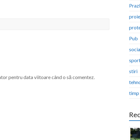
Pra
proi
prote
Pub
socia
spor
stiri
ator pentru data viitoare când o să comentez.
tehn
timp 
Rec