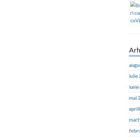
Arh
augu
iulie
iuni
mai 
april
mart
febr