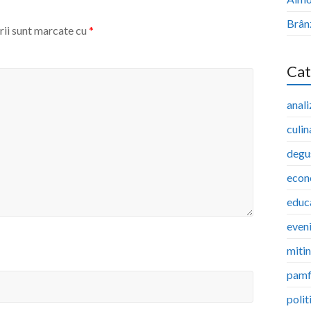
Brân
rii sunt marcate cu
*
Cat
anali
culin
degu
econ
educ
even
miti
pamf
polit